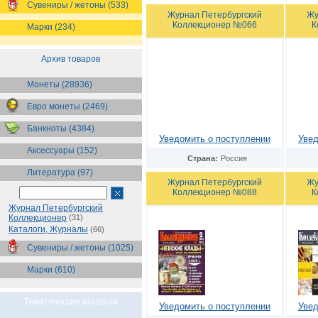
Сувениры / жетоны (533)
Журнал Петербургский
Жу
Коллекционер №066
К
Марки (234)
Архив товаров
Монеты (28936)
Евро монеты (2469)
Банкноты (4384)
Уведомить о поступлении
Увед
Аксессуары (152)
Страна:
Россия
Литература (97)
Журнал Петербургский
Жу
Коллекционер №088
К
Журнал Петербургский
Коллекционер
(31)
Каталоги, Журналы
(66)
Сувениры / жетоны (1025)
Марки (610)
Тематические каталоги
Уведомить о поступлении
Увед