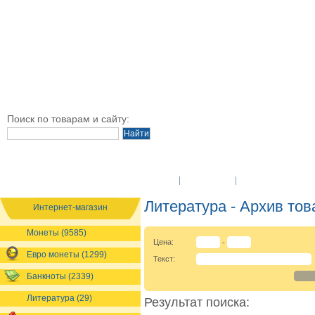
Поиск по товарам и сайту:
O Компании
Новости
Оплата и достав
Литература - Архив тов
Интернет-магазин
Монеты (9585)
Цена:
-
Евро монеты (1299)
Текст:
Банкноты (2339)
Литература (29)
Результат поиска: