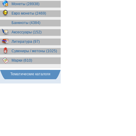
Бразилия
(55)
Монеты (28938)
Брит. Антарктические
территории
(36)
Евро монеты (2469)
Брит. Виргинские острова
(47)
Брит. Восточная Африка
(25)
Банкноты (4384)
Брит. Западная Африка
(25)
Аксессуары (152)
Брит. Ост-Индийская компания
(11)
Литература (97)
Брит. территория в Индийском
океане
(24)
Сувениры / жетоны (1025)
Бруней
(4)
Бурунди
(2)
Марки (610)
Бутан
(10)
Вануату
(5)
Ватикан
(85)
Тематические каталоги
Великобритания
(308)
Венгрия
(178)
Венесуэла
(16)
Восточно-Карибские
Территории
(13)
Вьетнам
(12)
Габон
(2)
Гаити
(9)
Гайана
(8)
Гамбия
(11)
Гана
(21)