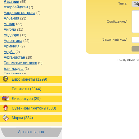
Австрия
(55)
Тема:
Азербайджан
(7)
Азорские острова
(2)
Албания
(23)
Сообщение:
*
Алжир
(32)
Ангола
(31)
Андорра
(13)
Защитный код:
*
Аргентина
(22)
Армения
(7)
Аруба
(2)
Афганистан
(19)
поля, отмеч
Багамские острова
(9)
Бангладеш
(1)
Барбадос
(4)
Евро монеты (1299)
Бахрейн
(1)
Беларусь
(18)
Банкноты (2344)
Белиз
(16)
Бельгия
(69)
Литература (29)
Бельгийское Конго
(4)
Бенин
(4)
Сувениры / жетоны (533)
Бермуды
(1)
Марки (234)
Болгария
(43)
Боливия
(14)
Босния и Герцеговина
(10)
Архив товаров
Ботсвана
(4)