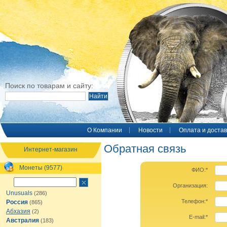
Поиск по товарам и сайту:
O Компании
Новости
Оплата и достав
Обратная связь
Интернет-магазин
Монеты (9577)
ФИО:
*
Организация:
Unusuals
(286)
Телефон:
*
Россия
(865)
Абхазия
(2)
Е-mail:
*
Австралия
(183)