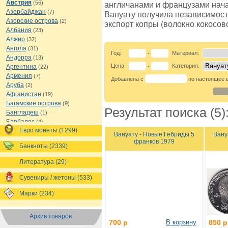
Австрия
(56)
англичанами и французами начала
Азербайджан
(7)
Вануату получила независимост
Азорские острова
(2)
экспорт копры (волокно кокосов
Албания
(23)
Алжир
(32)
Ангола
(31)
Год:
Материал:
-
Андорра
(13)
Цена:
Категория:
Аргентина
-
(22)
Армения
(7)
Добавлена с
по настоящее 
Аруба
(2)
Афганистан
(19)
Багамские острова
(9)
Результат поиска (5)
Бангладеш
(1)
Барбадос
(4)
Евро монеты (1299)
Бахрейн
(1)
Вануату - Новые Гебриды 5
Вану
Беларусь
(18)
франков 1979
Банкноты (2339)
Белиз
(16)
Бельгия
(69)
Литература (29)
Бельгийское Конго
(4)
Бенин
(4)
Сувениры / жетоны (533)
Бермуды
(1)
Марки (234)
Болгария
(43)
Боливия
(14)
Босния и Герцеговина
(10)
Архив товаров
700 р
В корзину
850 р
Ботсвана
(4)