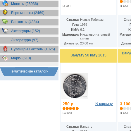
Бразилия
(55)
Монеты (28936)
(2 шт.)
(1 шт.)
Брит. Антарктические
территории
(36)
Евро монеты (2469)
Брит. Виргинские острова
(47)
Страна:
Новые Гебриды
Стра
Брит. Восточная Африка
(25)
Банкноты (4384)
Год:
1979
Брит. Западная Африка
(25)
KM#:
6.2
K
Аксессуары (152)
Брит. Ост-Индийская компания
Материал:
Никелево-латунный
Матери
(11)
сплав
Литература (97)
Брит. территория в Индийском
Диаметр:
23.00 мм
Диаме
океане
(24)
Сувениры / жетоны (1025)
Бруней
(4)
Вану
Бурунди
(2)
Вануату 50 вату 2015
Марки (610)
Бутан
(10)
Вануату
(5)
Ватикан
(85)
Тематические каталоги
Великобритания
(308)
Венгрия
(179)
Венесуэла
(16)
Восточно-Карибские
Территории
(13)
Вьетнам
(12)
250 р
В корзину
3 100
Габон
(2)
Гаити
(9)
(10 шт.)
(1 шт.)
Гайана
(8)
Гамбия
(11)
Гана
(21)
Страна:
Вануату
Стра