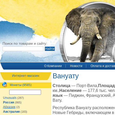
Поиск по товарам и сайту:
O Компании
Новости
Оплата и достав
Вануату
Интернет-магазин
Монеты (9585)
Столица
— Порт-Вила,
Площа
км.,
Население
— 177,6 тыс. чел.
язык
— Пиджин, Французский, А
Unusuals
(287)
Вату.
Россия
(865)
Абхазия
Республика Вануату расположен
(2)
Австралия
(183)
Новые Гебриды, включающем в с