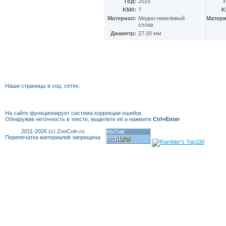
Гватемала
Год:
2015
(16)
KM#:
?
K
Гвинея
(8)
Материал:
Медно-никелевый
Матери
Гвинея-Бисау
(7)
сплав
Германия
(192)
Диаметр:
27.00 мм
Гернси
(102)
Гибралтар
(172)
Гондурас
(2)
Гонконг
(16)
Гренландия
(2)
Греция
(46)
Наши страницы в соц. сетях:
Грузия
(9)
Дания
(59)
Дания - Фарерские острова
(2)
На сайте функционирует система коррекции
ошибок.
Обнаружив неточность в тексте, выделите её и нажмите
Джерси
Ctrl+Enter
(67)
Джибути
(8)
2011-2026 (c) ZooCoin.ru
Перепечатка материалов запрещена
Доминиканская Респ.
(17)
Египет
(130)
Замбия
(16)
Западноафриканские штаты
(5)
Западная Сахара
(4)
Зимбабве
(3)
Израиль
(103)
Индия
(187)
Индонезия
(15)
Иордания
(26)