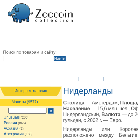
Поиск по товарам и сайту:
O Компании
Новости
Оплата и достав
Нидерланды
Интернет-магазин
Монеты (9577)
Столица
— Амстердам,
Площа
Население
— 15,6 млн. чел.,
Оф
Нидерландский,
Валюта
— до 2
Unusuals
(286)
гульден, с 2002 г. — Евро.
Россия
(865)
Абхазия
Нидерланды или Королев
(2)
Австралия
(183)
расположено между Бельги