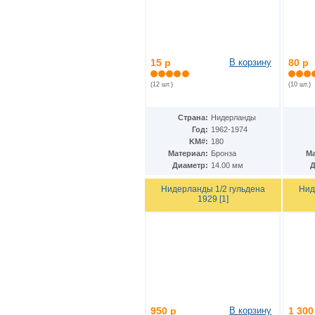
КНДР
(34)
Коста-Рика
(24)
Куба
(40)
Кувейт
(3)
Кюрасао
(4)
15 р
В корзину
80 р
Лаос
(9)
Латвия
(19)
(12 шт.)
(10 шт.)
Лесото
(5)
Либерия
(113)
Страна:
Нидерланды
Ливан
(18)
Год:
1962-1974
Ливия
(15)
KM#:
180
Литва
(24)
Материал:
Бронза
Ма
Люксембург
(17)
Диаметр:
14.00 мм
Д
Маврикий
(22)
Мавритания
(8)
Нидерланды 1/2 гульдена
Нид
Мадагаскар
(21)
1929 [1]
Макао
(13)
Македония
(3)
Малави
(25)
Малайзия
(67)
Мали
(3)
Мальдивы
(25)
Мальта
(12)
Марокко
(29)
Маршалловы острова
(4)
950 р
В корзину
1 300