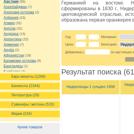
Австрия
(55)
Германией на востоке. 
Азербайджан
(7)
сформированы в 1830 г.. Ниде
Азорские острова
(2)
цветоводческой отраслью, ист
Албания
(23)
образована первая оранжерея 
Алжир
(32)
Ангола
(31)
Андорра
(13)
Год:
Материал:
-
Аргентина
(22)
Армения
Цена:
Категория:
(7)
-
Аруба
(2)
Добавлена с
по настоящее 
Афганистан
(19)
Багамские острова
(9)
Бангладеш
(1)
Результат поиска (61
Барбадос
(4)
Евро монеты (1299)
Бахрейн
(1)
Беларусь
(18)
Нидер
Банкноты (2344)
Нидерланды 1 гульден 1908
Белиз
(16)
Бельгия
(69)
Литература (29)
Бельгийское Конго
(4)
Бенин
(4)
Сувениры / жетоны (533)
Бермуды
(1)
Марки (234)
Болгария
(43)
Боливия
(14)
Босния и Герцеговина
(10)
Архив товаров
Ботсвана
(4)