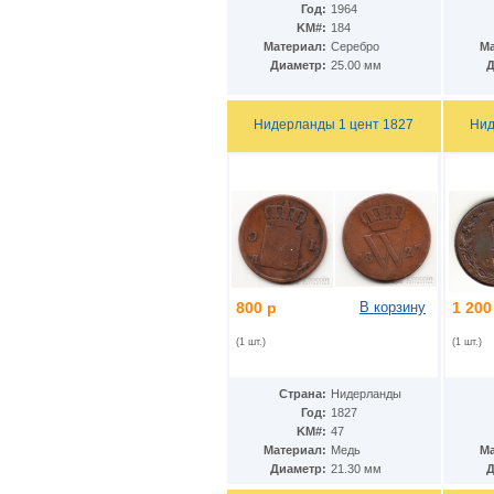
Гватемала
(16)
Год:
1964
Гвинея
(8)
KM#:
184
Гвинея-Бисау
(7)
Материал:
Серебро
Ма
Германия
(192)
Диаметр:
25.00 мм
Д
Гернси
(102)
Гибралтар
(172)
Гондурас
(2)
Нидерланды 1 цент 1827
Нид
Гонконг
(16)
Гренландия
(2)
Греция
(46)
Грузия
(9)
Дания
(59)
Дания - Фарерские острова
(2)
Джерси
(67)
Джибути
(8)
Доминиканская Респ.
(17)
800 р
В корзину
1 200
Египет
(130)
Замбия
(16)
(1 шт.)
(1 шт.)
Западноафриканские штаты
(5)
Западная Сахара
(4)
Страна:
Нидерланды
Зимбабве
(3)
Год:
1827
Израиль
(103)
KM#:
47
Индия
(187)
Материал:
Медь
Ма
Индонезия
(15)
Диаметр:
21.30 мм
Д
Иордания
(26)