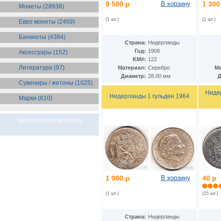
Бразилия
9 500 р
В корзину
1 300
(55)
Монеты (28938)
Брит. Антарктические
территории
(36)
(1 шт.)
(1 шт.)
Евро монеты (2469)
Брит. Виргинские острова
(47)
Брит. Восточная Африка
(25)
Банкноты (4384)
Страна:
Нидерланды
Брит. Западная Африка
(25)
Год:
1908
Аксессуары (152)
Брит. Ост-Индийская компания
KM#:
122
(11)
Литература (97)
Материал:
Серебро
Ма
Брит. территория в Индийском
океане
(24)
Диаметр:
28.00 мм
Д
Сувениры / жетоны (1025)
Бруней
(4)
Бурунди
Нидер
(2)
Нидерланды 1 гульден 1964
Марки (610)
Бутан
(10)
Вануату
(5)
Ватикан
(85)
Тематические каталоги
Великобритания
(308)
Венгрия
(178)
Венесуэла
(16)
Восточно-Карибские
Территории
(13)
Вьетнам
(12)
1 000 р
В корзину
40 р
Габон
(2)
Гаити
(9)
(1 шт.)
(15 шт.)
Гайана
(8)
Гамбия
(11)
Гана
(21)
Страна:
Нидерланды