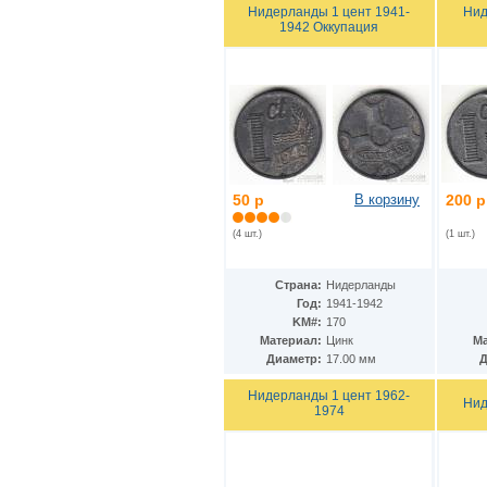
Ирак
(27)
Нидерланды 1 цент 1941-
Нид
Иран
(41)
1942 Оккупация
Ирландия
(37)
Исландия
(9)
Испания
(78)
Италия
(58)
Йемен
(13)
Кабо-Верде
(17)
Казахстан
(139)
Камбоджа
(3)
50 р
В корзину
200 р
Камерун
(15)
Канада
(153)
(4 шт.)
(1 шт.)
Катар
(4)
Кения
(20)
Кипр
(24)
Страна:
Нидерланды
Киргизия
(12)
Год:
1941-1942
Кирибати
(1)
KM#:
170
Китай
(98)
Материал:
Цинк
Ма
Кокосовые острова
(2)
Диаметр:
17.00 мм
Д
ДР Конго
(21)
Нидерланды 1 цент 1962-
Республика Конго
(12)
Нид
1974
Колумбия
(38)
Коморские острова
(6)
Корея
(4)
Республика Корея
(16)