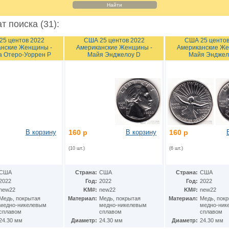
т поиска (31):
25 центов 2022
США 25 центов 2022
США 25 центов
нские Женщины -
Американские Женщины -
Американские Же
а Отеро-Уоррен P
Майя Энджелоу D
Майя Энджел
В корзину
160 р
В корзину
160 р
(10 шт.)
(6 шт.)
США
Страна:
США
Страна:
США
2022
Год:
2022
Год:
2022
new22
KM#:
new22
KM#:
new22
Медь, покрытая
Материал:
Медь, покрытая
Материал:
Медь, пок
медно-никелевым
медно-никелевым
медно-ник
сплавом
сплавом
сплавом
24.30 мм
Диаметр:
24.30 мм
Диаметр:
24.30 мм