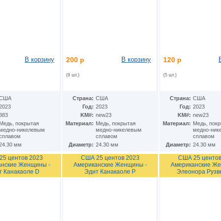
В корзину
200 р
В корзину
120 р
(9 шт.)
(5 шт.)
США
Страна:
США
Страна:
США
2023
Год:
2023
Год:
2023
383
KM#:
new23
KM#:
new23
Медь, покрытая
Материал:
Медь, покрытая
Материал:
Медь, пок
медно-никелевым
медно-никелевым
медно-ник
сплавом
сплавом
сплавом
24.30 мм
Диаметр:
24.30 мм
Диаметр:
24.30 мм
25 центов 2023
США 25 центов 2023
США 25 центов
нские Женщины -
Американские Женщины -
Американские Же
т Канакаоле D
Эдит Канакаоле P
Элеонора Рузв