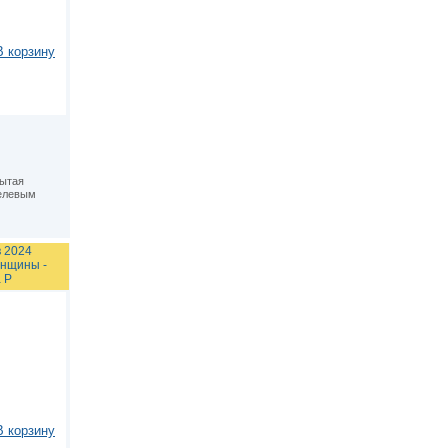
В корзину
рытая
елевым
 2024
нщины -
 P
В корзину