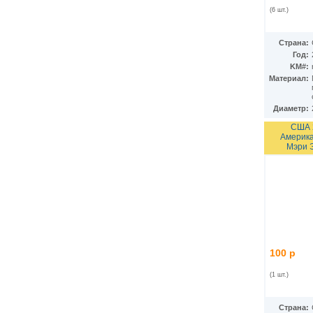
КНДР
(35)
(6 шт.)
Коста-Рика
(24)
Куба
(40)
Кувейт
(3)
Страна:
Кюрасао
Год:
(4)
KM#:
Лаос
(9)
Материал:
Латвия
(19)
Лесото
(5)
Либерия
(113)
Диаметр:
Ливан
(18)
США 
Ливия
(15)
Америка
Литва
(24)
Мэри 
Люксембург
(17)
Маврикий
(22)
Мавритания
(8)
Мадагаскар
(21)
Макао
(13)
Македония
(3)
Малави
(25)
Малайзия
(67)
100 р
Мали
(3)
Мальдивы
(25)
(1 шт.)
Мальта
(12)
Марокко
(29)
Маршалловы острова
(4)
Страна: