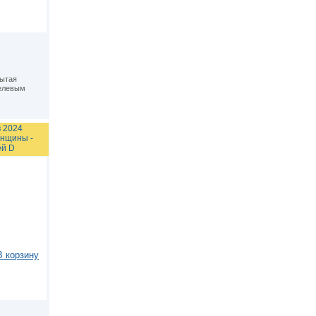
рытая
елевым
 2024
нщины -
й D
В корзину