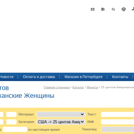
Новости
Оплата и доставка
Магазин в Петербурге
Контакты
тов
Главная страница
/
Каталог
/
Монеты
/ 25 центов Американс
канские Женщины
Материал:
Текст:
-
Категория:
КМ#:
-
Тематика:
 с
по настоящее время