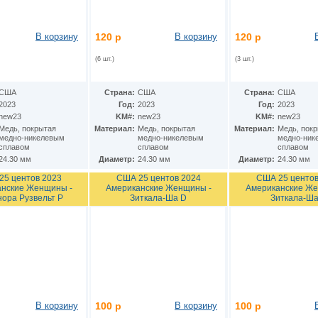
В корзину
120 р
В корзину
120 р
(6 шт.)
(3 шт.)
США
Страна:
США
Страна:
США
2023
Год:
2023
Год:
2023
new23
KM#:
new23
KM#:
new23
Медь, покрытая
Материал:
Медь, покрытая
Материал:
Медь, пок
медно-никелевым
медно-никелевым
медно-ник
сплавом
сплавом
сплавом
24.30 мм
Диаметр:
24.30 мм
Диаметр:
24.30 мм
25 центов 2023
США 25 центов 2024
США 25 центов
нские Женщины -
Американские Женщины -
Американские Же
ора Рузвельт P
Зиткала-Ша D
Зиткала-Ша
В корзину
100 р
В корзину
100 р