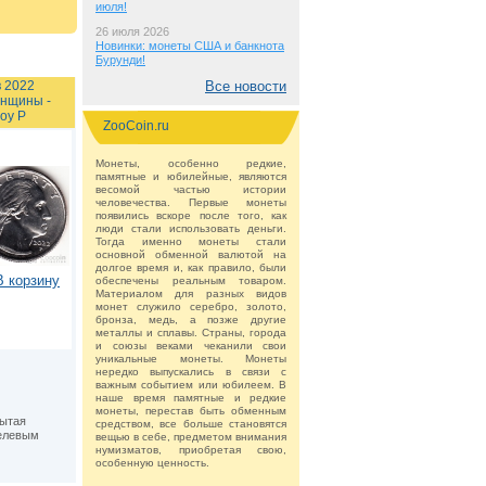
июля!
26 июля 2026
Новинки: монеты США и банкнота
Бурунди!
 2022
Все новости
нщины -
оу P
ZooCoin.ru
Монеты, особенно редкие,
памятные и юбилейные, являются
весомой частью истории
человечества. Первые монеты
появились вскоре после того, как
люди стали использовать деньги.
Тогда именно монеты стали
основной обменной валютой на
долгое время и, как правило, были
В корзину
обеспечены реальным товаром.
Материалом для разных видов
монет служило серебро, золото,
бронза, медь, а позже другие
металлы и сплавы. Страны, города
и союзы веками чеканили свои
уникальные монеты. Монеты
нередко выпускались в связи с
важным событием или юбилеем. В
наше время памятные и редкие
монеты, перестав быть обменным
рытая
средством, все больше становятся
елевым
вещью в себе, предметом внимания
нумизматов, приобретая свою,
особенную ценность.