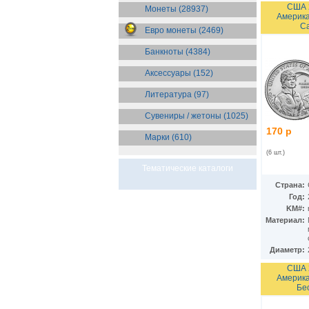
Бразилия
(55)
США 
Монеты (28937)
Америка
Брит. Антарктические
Са
территории
(36)
Евро монеты (2469)
Брит. Виргинские острова
(47)
Брит. Восточная Африка
(25)
Банкноты (4384)
Брит. Западная Африка
(25)
Аксессуары (152)
Брит. Ост-Индийская компания
(11)
Литература (97)
Брит. территория в Индийском
океане
(24)
Сувениры / жетоны (1025)
Бруней
(4)
Бурунди
(2)
170 р
Марки (610)
Бутан
(10)
Вануату
(6 шт.)
(5)
Ватикан
(85)
Тематические каталоги
Великобритания
(308)
Страна:
Венгрия
(179)
Год:
Венесуэла
(16)
KM#:
Восточно-Карибские
Материал:
Территории
(13)
Вьетнам
(12)
Габон
(2)
Диаметр:
Гаити
(9)
США 
Гайана
(8)
Америка
Гамбия
(11)
Бе
Гана
(21)