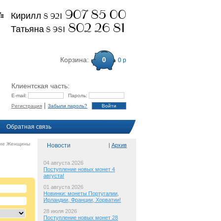
907 85 00
Кирилл 8 921
802 26 81
Татьяна 8 981
Корзина:
0
0 р
Клиентская часть:
E-mail:
Пароль:
|
Регистрация
Забыли пароль?
Обратная связь
кие Женщины
Новости
|
Архив
04 августа 2026
Поступление новых монет 4
августа!
01 августа 2026
Новинки: монеты Португалии,
Ирландии, Франции, Хорватии!
28 июля 2026
Поступление новых монет 28