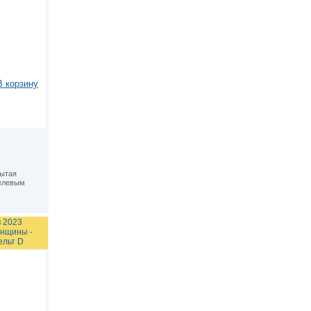
В корзину
рытая
елевым
 2023
нщины -
ельт D