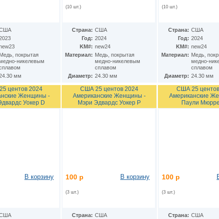
(10 шт.)
(10 шт.)
США
Страна:
США
Страна:
США
2023
Год:
2024
Год:
2024
new23
KM#:
new24
KM#:
new24
Медь, покрытая
Материал:
Медь, покрытая
Материал:
Медь, пок
медно-никелевым
медно-никелевым
медно-ник
сплавом
сплавом
сплавом
24.30 мм
Диаметр:
24.30 мм
Диаметр:
24.30 мм
25 центов 2024
США 25 центов 2024
США 25 центов
нские Женщины -
Американские Женщины -
Американские Же
Эдвардс Уокер D
Мэри Эдвардс Уокер P
Паули Мюрре
В корзину
100 р
В корзину
100 р
(3 шт.)
(3 шт.)
США
Страна:
США
Страна:
США