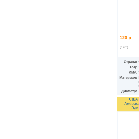
Гватемала
(16)
Гвинея
(8)
Гвинея-Бисау
(7)
Германия
(192)
Гернси
(102)
Гибралтар
(172)
Гондурас
(2)
120 р
Гонконг
(16)
Гренландия
(2)
(6 шт.)
Греция
(46)
Грузия
(9)
Страна:
Дания
(59)
Год:
Дания - Фарерские острова
(2)
KM#:
Джерси
(67)
Материал:
Джибути
(8)
Доминиканская Респ.
(17)
Египет
(130)
Диаметр:
Замбия
(16)
США 
Западноафриканские штаты
(5)
Америка
Западная Сахара
(4)
Эди
Зимбабве
(3)
Израиль
(103)
Индия
(187)
Индонезия
(15)
Иордания
(26)