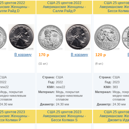
25 центов 2022
США 25 центов 2022
США 25 центов
нские Женщины -
Американские Женщины -
Американские Же
лли Райд D
Салли Райд P
Бесси Колма
В корзину
170 р
В корзину
120 р
(11 шт.)
(6 шт.)
США
Страна:
США
Страна:
США
2022
Год:
2022
Год:
2023
new22
KM#:
new22
KM#:
383
Медь, покрытая
Материал:
Медь, покрытая
Материал:
Медь, пок
медно-никелевым
медно-никелевым
медно-ник
сплавом
сплавом
сплавом
24.30 мм
Диаметр:
24.30 мм
Диаметр:
24.30 мм
25 центов 2023
США 25 центов 2023
США 25 центов
нские Женщины -
Американские Женщины -
Американские Же
сси Колман P
Бесси Колман S
Джовита Ида