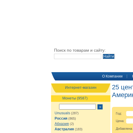
Поиск по товарам и сайту:
O Компании
25 цен
Интернет-магазин
Амери
Монеты (9587)
Unusuals
(287)
Год:
Россия
(865)
Цена:
Абхазия
(2)
Добавлена
Австралия
(183)