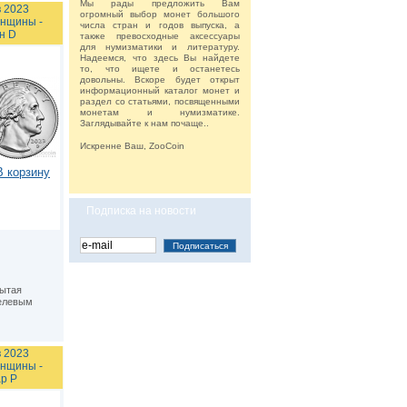
Мы рады предложить Вам
 2023
огромный выбор монет большого
нщины -
числа стран и годов выпуска, а
н D
также превосходные аксессуары
для нумизматики и литературу.
Надеемся, что здесь Вы найдете
то, что ищете и останетесь
довольны. Вскоре будет открыт
информационный каталог монет и
раздел со статьями, посвященными
монетам и нумизматике.
Заглядывайте к нам почаще..
Искренне Ваш, ZooCoin
В корзину
Подписка на новости
рытая
елевым
 2023
нщины -
р P