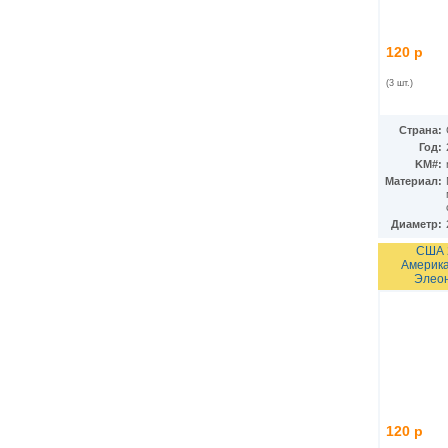
Ирак
(27)
Иран
(41)
Ирландия
(37)
120 р
Исландия
(9)
Испания
(78)
(3 шт.)
Италия
(59)
Йемен
(13)
Кабо-Верде
Страна:
(17)
Год:
Казахстан
(139)
KM#:
Камбоджа
(3)
Материал:
Камерун
(15)
Канада
(153)
Катар
(4)
Диаметр:
Кения
(20)
США 
Кипр
(24)
Америка
Киргизия
(12)
Элеон
Кирибати
(1)
Китай
(98)
Кокосовые острова
(2)
ДР Конго
(21)
Республика Конго
(12)
Колумбия
(38)
Коморские острова
(6)
Корея
(4)
120 р
Республика Корея
(16)