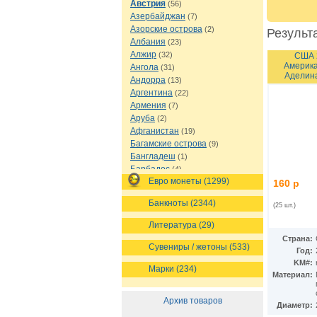
Австрия
(56)
Азербайджан
(7)
Азорские острова
(2)
Результа
Албания
(23)
Алжир
(32)
США 
Америка
Ангола
(31)
Аделин
Андорра
(13)
Аргентина
(22)
Армения
(7)
Аруба
(2)
Афганистан
(19)
Багамские острова
(9)
Бангладеш
(1)
Барбадос
(4)
Евро монеты (1299)
Бахрейн
(1)
160 р
Беларусь
(18)
Банкноты (2344)
(25 шт.)
Белиз
(16)
Бельгия
(69)
Литература (29)
Бельгийское Конго
(4)
Страна:
Бенин
(4)
Сувениры / жетоны (533)
Год:
Бермуды
(1)
KM#:
Марки (234)
Болгария
(43)
Материал:
Боливия
(14)
Босния и Герцеговина
(10)
Архив товаров
Диаметр:
Ботсвана
(4)