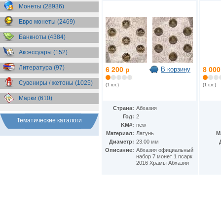
Бразилия
(55)
Монеты (28936)
Брит. Антарктические
территории
(36)
Евро монеты (2469)
Брит. Виргинские острова
(47)
Брит. Восточная Африка
(25)
Банкноты (4384)
Брит. Западная Африка
(25)
Аксессуары (152)
Брит. Ост-Индийская компания
(11)
Литература (97)
Брит. территория в Индийском
6 200 р
В корзину
8 000
океане
(24)
Сувениры / жетоны (1025)
Бруней
(4)
(1 шт.)
(1 шт.)
Бурунди
(2)
Марки (610)
Бутан
(10)
Страна:
Абхазия
Вануату
(5)
Год:
2
Ватикан
(85)
Тематические каталоги
KM#:
new
Великобритания
(308)
Материал:
Латунь
М
Венгрия
(179)
Диаметр:
23.00 мм
Венесуэла
(16)
Описание:
Абхазия официальный
Восточно-Карибские
набор 7 монет 1 псарк
Территории
(13)
2016 Храмы Абхазии
Вьетнам
(12)
Габон
(2)
Гаити
(9)
Гайана
(8)
Гамбия
(11)
Гана
(21)