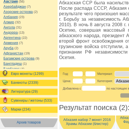
Австрия
(56)
Абхазская ССР была насильств
Азербайджан
(7)
После распада СССР, Абхазия о
Азорские острова
(2)
результате чего произошел мас
Албания
(23)
г. Борьбу за независимость А
Алжир
(32)
2010). В ночь 8 августа 2008 г
Ангола
(31)
Осетию, совершая массовый г
Андорра
(13)
абхазского народа, президент 
Аргентина
(22)
второй фронт освобождения от
Армения
(7)
грузинские войска отступили, а
Аруба
(2)
признании РФ независимости
Афганистан
(19)
Осетия.
Багамские острова
(9)
Бангладеш
(1)
Барбадос
(4)
Евро монеты (1299)
Бахрейн
Год:
Материал:
(1)
-
Беларусь
(18)
Цена:
Категория:
-
Банкноты (2339)
Белиз
(16)
Добавлена с
по настоящее 
Бельгия
(69)
Литература (29)
Бельгийское Конго
(4)
Бенин
(4)
Сувениры / жетоны (533)
Бермуды
(1)
Результат поиска (2)
Марки (234)
Болгария
(43)
Боливия
(14)
Абха
Абхазия набор 7 монет 2016
Босния и Герцеговина
(10)
Фау
Архив товаров
Храмы Абхазии (блистер)
Ботсвана
(4)