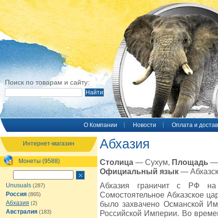
Поиск по товарам и сайту:
O Компании
Новости
Оплата и достав
Абхазия
Интернет-магазин
Монеты (9588)
Столица
— Сухум,
Площадь
— 
Официальный язык
— Абхазск
Абхазия граничит с РФ на
Unusuals
(287)
Сомостоятельное Абхазское царст
Россия
(865)
Абхазия
было захвачено Османской Имп
(2)
Австралия
(183)
Российской Империи. Во времена