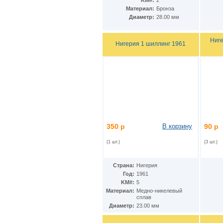
KM#:
2
Гватемала
(16)
Материал:
Бронза
Гвинея
(8)
Диаметр:
28.00 мм
Гвинея-Бисау
(7)
Германия
(192)
Гернси
(102)
Ниге
Нигерия 1 шиллинг 1961
Гибралтар
(172)
Гондурас
(2)
Гонконг
(16)
Гренландия
(2)
Греция
(46)
Грузия
(9)
Дания
(59)
Дания - Фарерские острова
(2)
Джерси
(67)
350 р
В корзину
90 р
Джибути
(8)
Доминиканская Респ.
(17)
(1 шт.)
(3 шт.)
Египет
(130)
Замбия
(16)
Западноафриканские штаты
(5)
Страна:
Нигерия
Западная Сахара
(4)
Год:
1961
Зимбабве
(3)
KM#:
5
Израиль
(103)
Материал:
Медно-никелевый
сплав
Индия
(187)
Диаметр:
23.00 мм
Индонезия
(15)
Иордания
(26)