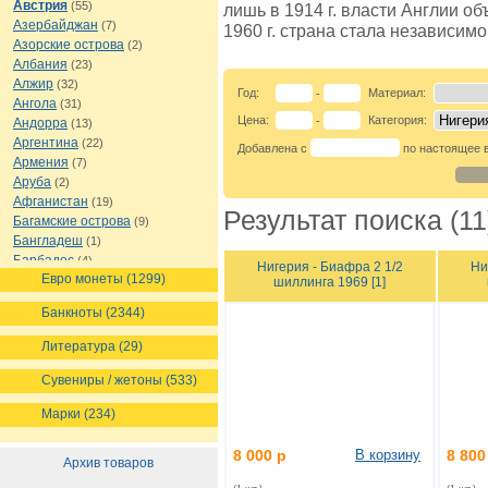
Австрия
(55)
лишь в 1914 г. власти Англии об
Азербайджан
(7)
1960 г. страна стала независимо
Азорские острова
(2)
Албания
(23)
Алжир
(32)
Год:
Материал:
-
Ангола
(31)
Цена:
Категория:
-
Андорра
(13)
Аргентина
(22)
Добавлена с
по настоящее 
Армения
(7)
Аруба
(2)
Афганистан
(19)
Результат поиска (11
Багамские острова
(9)
Бангладеш
(1)
Барбадос
(4)
Нигерия - Биафра 2 1/2
Ни
Евро монеты (1299)
Бахрейн
(1)
шиллинга 1969 [1]
Беларусь
(18)
Банкноты (2344)
Белиз
(16)
Бельгия
(69)
Литература (29)
Бельгийское Конго
(4)
Бенин
(4)
Сувениры / жетоны (533)
Бермуды
(1)
Марки (234)
Болгария
(43)
Боливия
(14)
8 000 р
В корзину
8 800
Босния и Герцеговина
(10)
Архив товаров
Ботсвана
(4)