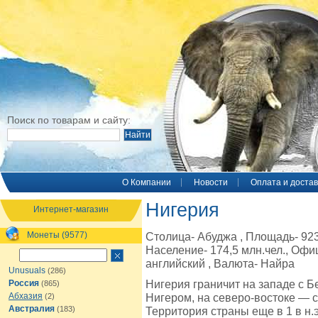
Поиск по товарам и сайту:
O Компании
Новости
Оплата и достав
Нигерия
Интернет-магазин
Монеты (9577)
Столица- Абуджа , Площадь- 923,
Население- 174,5 млн.чел., Оф
английский , Валюта- Найра
Unusuals
(286)
Нигерия граничит на западе с Б
Россия
(865)
Абхазия
Нигером, на северо-востоке — с
(2)
Австралия
(183)
Территория страны еще в 1 в н.