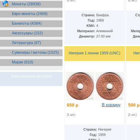
(1 шт.)
(1 шт.)
Бразилия
(55)
Монеты (28938)
Брит. Антарктические
территории
(36)
Евро монеты (2469)
Страна:
Биафра
Ст
Брит. Виргинские острова
(47)
Год:
1969
Брит. Восточная Африка
(25)
Банкноты (4384)
KM#:
4
Брит. Западная Африка
(25)
Материал:
Алюминий
Мате
Аксессуары (152)
Брит. Ост-Индийская компания
Диаметр:
27.00 мм
Диа
(11)
Литература (97)
Брит. территория в Индийском
океане
(24)
Сувениры / жетоны (1025)
Бруней
Нигерия 1 пенни 1959 (UNC)
Ниг
(4)
Бурунди
(2)
Марки (610)
Бутан
(10)
Вануату
(5)
Ватикан
(85)
Тематические каталоги
Великобритания
(308)
Венгрия
(178)
Венесуэла
(16)
Восточно-Карибские
Территории
(13)
650 р
В корзину
500 р
Вьетнам
(12)
Габон
(2)
(1 шт.)
(1 шт.)
Гаити
(9)
Гайана
(8)
Гамбия
Страна:
Нигерия
(11)
Год:
1959
Гана
(21)