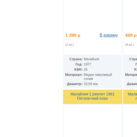
КНДР
(35)
Коста-Рика
(24)
Куба
(40)
Кувейт
(3)
Кюрасао
(4)
Лаос
(9)
1 200 р
В корзину
600 р
Латвия
(19)
Лесото
(5)
(1 шт.)
(4 шт.)
Либерия
(113)
Ливан
(18)
Ливия
(15)
Страна:
Малайзия
Стра
Литва
(24)
Год:
1977
Люксембург
(17)
KM#:
25
K
Маврикий
(22)
Материал:
Медно-никелевый
Матери
сплав
Мавритания
(8)
Диаметр:
33.50 мм
Диаме
Мадагаскар
(21)
Макао
(13)
Малайзия 1 ринггит 1981
Мала
Македония
(3)
Пятилетний план
Малави
(25)
Малайзия
(67)
Мали
(3)
Мальдивы
(25)
Мальта
(12)
Марокко
(29)
Маршалловы острова
(4)