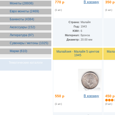
Бразилия
770 р
В корзину
350 р
(55)
Монеты (28936)
Брит. Антарктические
территории
(36)
(1 шт.)
(1 шт.)
Евро монеты (2469)
Брит. Виргинские острова
(47)
Брит. Восточная Африка
(25)
Банкноты (4384)
Страна:
Малайя
Брит. Западная Африка
(25)
Год:
1943
Аксессуары (152)
Брит. Ост-Индийская компания
KM#:
6
(11)
Литература (97)
Материал:
Бронза
Брит. территория в Индийском
океане
(24)
Диаметр:
20.00 мм
Сувениры / жетоны (1025)
Бруней
(4)
Бурунди
(2)
Марки (610)
Малайзия - Малайя 5 центов
Малай
Бутан
(10)
1945
Вануату
(5)
Ватикан
(85)
Тематические каталоги
Великобритания
(308)
Венгрия
(179)
Венесуэла
(16)
Восточно-Карибские
Территории
(13)
Вьетнам
(12)
Габон
(2)
550 р
В корзину
450 р
Гаити
(9)
Гайана
(8)
(1 шт.)
(3 шт.)
Гамбия
(11)
Гана
(21)