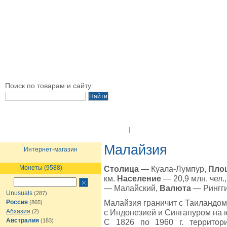
Поиск по товарам и сайту:
O Компании
Новости
Оплата и достав
Малайзия
Интернет-магазин
Монеты (9588)
Столица
— Куала-Лумпур,
Пло
км.
Население
— 20,9 млн. чел.
— Малайский,
Валюта
— Рингги
Unusuals
(287)
Малайзия граничит с Таиландом
Россия
(865)
Абхазия
с Индонезией и Сингапуром на ю
(2)
Австралия
(183)
С 1826 по 1960 г. территор