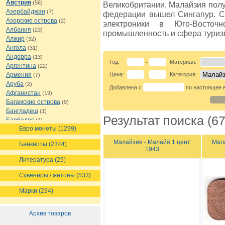
Австрия
(56)
Великобритании. Малайзия получи
Азербайджан
(7)
федерации вышел Сингапур. С
Азорские острова
(2)
электроники в Юго-Восточн
Албания
(23)
промышленность и сфера туриз
Алжир
(32)
Ангола
(31)
Андорра
(13)
Год:
Материал:
-
Аргентина
(22)
Армения
Цена:
Категория:
(7)
-
Аруба
(2)
Добавлена с
по настоящее 
Афганистан
(19)
Багамские острова
(9)
Бангладеш
(1)
Результат поиска (67
Барбадос
(4)
Евро монеты (1299)
Бахрейн
(1)
Беларусь
(18)
Малайзия - Малайя 1 цент
Мала
Банкноты (2344)
Белиз
(16)
1943
Бельгия
(69)
Литература (29)
Бельгийское Конго
(4)
Бенин
(4)
Сувениры / жетоны (533)
Бермуды
(1)
Марки (234)
Болгария
(43)
Боливия
(14)
Босния и Герцеговина
(10)
Архив товаров
Ботсвана
(4)