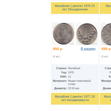
Ирак
(27)
Иран
Малайзия 1 ринггит 1976 25
Мал
(41)
лет Объединения
Ирландия
(37)
Исландия
(9)
Испания
(78)
Италия
(59)
Йемен
(13)
Кабо-Верде
(17)
Казахстан
(139)
Камбоджа
(3)
Камерун
(15)
850 р
В корзину
650 р
Канада
(153)
Катар
(4)
(1 шт.)
(1 шт.)
Кения
(20)
Кипр
(24)
Киргизия
(12)
Страна:
Малайзия
Стра
Кирибати
Год:
1976
(1)
KM#:
13
K
Китай
(98)
Материал:
Медно-никелевый
Матери
Кокосовые острова
(2)
сплав
ДР Конго
(21)
Диаметр:
33.50 мм
Диаме
Республика Конго
(12)
Колумбия
(38)
Малайзия 1 ринггит 1977 20
Мала
Коморские острова
(6)
лет Независимости
Корея
(4)
Республика Корея
(16)