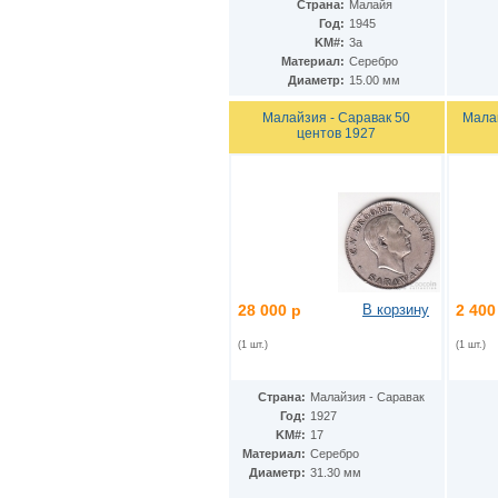
Гватемала
(16)
Страна:
Малайя
Гвинея
(8)
Год:
1945
Гвинея-Бисау
KM#:
3а
(7)
Материал:
Серебро
Германия
(192)
Диаметр:
15.00 мм
Гернси
(102)
Гибралтар
(172)
Малайзия - Саравак 50
Мала
Гондурас
(2)
центов 1927
Гонконг
(16)
Гренландия
(2)
Греция
(46)
Грузия
(9)
Дания
(59)
Дания - Фарерские острова
(2)
Джерси
(67)
Джибути
(8)
Доминиканская Респ.
(17)
28 000 р
В корзину
2 400
Египет
(130)
Замбия
(16)
(1 шт.)
(1 шт.)
Западноафриканские штаты
(5)
Западная Сахара
(4)
Страна:
Малайзия - Саравак
Зимбабве
(3)
Год:
1927
Израиль
(103)
KM#:
17
Индия
(187)
Материал:
Серебро
Индонезия
(15)
Диаметр:
31.30 мм
Иордания
(26)