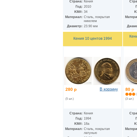
Гватемала
(16)
Страна:
Кения
Стра
Гвинея
(8)
Год:
2010
Гвинея-Бисау
KM#:
34
K
(7)
Материал:
Cталь, покрытая
Матери
Германия
(192)
никелем
Гернси
(102)
Диаметр:
23.90 мм
Диаме
Гибралтар
(172)
Гондурас
(2)
Кен
Кения 10 центов 1994
Гонконг
(16)
Гренландия
(2)
Греция
(46)
Грузия
(9)
Дания
(59)
Дания - Фарерские острова
(2)
Джерси
(67)
Джибути
(8)
Доминиканская Респ.
(17)
Египет
280 р
В корзину
80 р
(130)
Замбия
(16)
(5 шт.)
(3 шт.)
Западноафриканские штаты
(5)
Западная Сахара
(4)
Зимбабве
(3)
Страна:
Кения
Стра
Израиль
(103)
Год:
1994
Индия
(187)
KM#:
18а
K
Индонезия
(15)
Материал:
Cталь, покрытая
Матери
Иордания
латунью
(26)