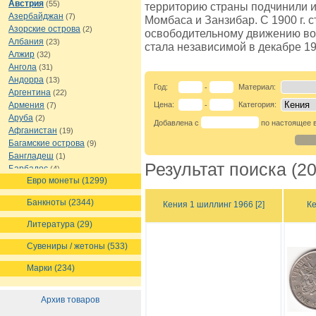
Австрия
(55)
территорию страны подчинили и
Азербайджан
(7)
Момбаса и Занзибар. С 1900 г. 
Азорские острова
(2)
освободительному движению во
Албания
(23)
стала независимой в декабре 196
Алжир
(32)
Ангола
(31)
Андорра
(13)
Год:
Материал:
-
Аргентина
(22)
Армения
Цена:
Категория:
(7)
-
Аруба
(2)
Добавлена с
по настоящее 
Афганистан
(19)
Багамские острова
(9)
Бангладеш
(1)
Результат поиска (20
Барбадос
(4)
Евро монеты (1299)
Бахрейн
(1)
Беларусь
(18)
Банкноты (2344)
Кения 1 шиллинг 1966 [2]
Ке
Белиз
(16)
Бельгия
(69)
Литература (29)
Бельгийское Конго
(4)
Бенин
(4)
Сувениры / жетоны (533)
Бермуды
(1)
Марки (234)
Болгария
(43)
Боливия
(14)
Босния и Герцеговина
(10)
Архив товаров
Ботсвана
(4)