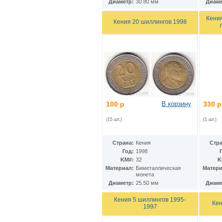
Диаметр:
30.80 мм
Диаме
Ирак
(27)
Иран
(41)
Кени
Ирландия
(37)
Кения 20 шиллингов 1998
Исландия
(9)
Испания
(78)
Италия
(58)
Йемен
(13)
Кабо-Верде
(17)
Казахстан
(139)
Камбоджа
(3)
Камерун
(15)
Канада
(153)
100 р
В корзину
330 р
Катар
(4)
Кения
(20)
(15 шт.)
(1 шт.)
Кипр
(24)
Киргизия
(12)
Страна:
Кения
Стра
Кирибати
(1)
Год:
1998
Китай
(98)
KM#:
32
K
Кокосовые острова
(2)
Материал:
Биметаллическая
Матери
ДР Конго
(21)
монета
Республика Конго
(12)
Диаметр:
25.50 мм
Диаме
Колумбия
(38)
Коморские острова
(6)
Кения 5 шиллингов 1995-
Кен
1997
Корея
(4)
Республика Корея
(16)