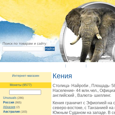
Поиск по товарам и сайту:
O Компании
Новости
Оплата и достав
Кения
Интернет-магазин
Монеты (9577)
Столица- Найроби , Площадь- 582
Население- 44 млн.чел., Офици
английский , Валюта- шиллинг.
Unusuals
(286)
Кения граничит с Эфиопией на 
Россия
(865)
Абхазия
северо-востоке, с Танзанией на 
(2)
Австралия
(183)
Южным Суданом на западе. В се