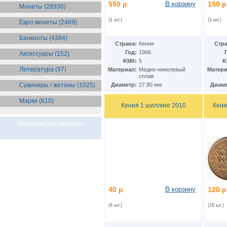
Бразилия
550 р
В корзину
150 р
(55)
Монеты (28938)
Брит. Антарктические
территории
(36)
(1 шт.)
(1 шт.)
Евро монеты (2469)
Брит. Виргинские острова
(47)
Брит. Восточная Африка
(25)
Банкноты (4384)
Страна:
Кения
Стра
Брит. Западная Африка
(25)
Год:
1966
Аксессуары (152)
Брит. Ост-Индийская компания
KM#:
5
K
(11)
Литература (97)
Материал:
Медно-никелевый
Матери
Брит. территория в Индийском
сплав
океане
(24)
Сувениры / жетоны (1025)
Диаметр:
27.80 мм
Диаме
Бруней
(4)
Бурунди
(2)
Марки (610)
Бутан
(10)
Кения 1 шиллинг 2010
Кени
Вануату
(5)
Ватикан
(85)
Тематические каталоги
Великобритания
(308)
Венгрия
(178)
Венесуэла
(16)
Восточно-Карибские
Территории
(13)
Вьетнам
(12)
Габон
(2)
40 р
В корзину
120 р
Гаити
(9)
Гайана
(8)
(8 шт.)
(16 шт.)
Гамбия
(11)
Гана
(21)