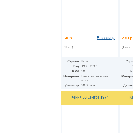
КНДР
(34)
Коста-Рика
(24)
Куба
(40)
Кувейт
(3)
Кюрасао
(4)
Лаос
(9)
Латвия
(19)
60 р
В корзину
270 р
Лесото
(5)
Либерия
(113)
(13 шт.)
(1 шт.)
Ливан
(18)
Ливия
(15)
Литва
(24)
Страна:
Кения
Стра
Люксембург
(17)
Год:
1995-1997
Маврикий
KM#:
30
K
(22)
Материал:
Биметаллическая
Матери
Мавритания
(8)
монета
Мадагаскар
(21)
Диаметр:
20.00 мм
Диаме
Макао
(13)
Македония
(3)
Кения 50 центов 1974
К
Малави
(25)
Малайзия
(67)
Мали
(3)
Мальдивы
(25)
Мальта
(12)
Марокко
(29)
Маршалловы острова
(4)