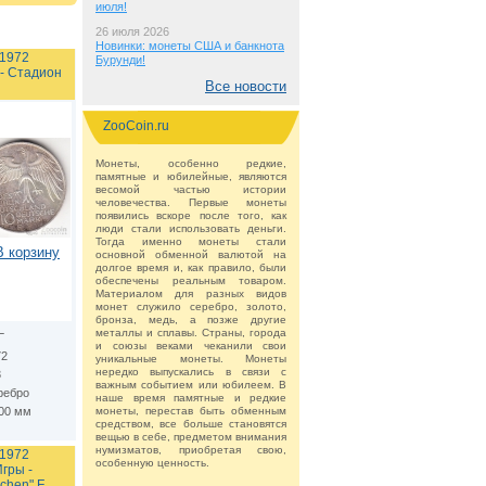
июля!
26 июля 2026
Новинки: монеты США и банкнота
 1972
Бурунди!
- Стадион
Все новости
ZooCoin.ru
Монеты, особенно редкие,
памятные и юбилейные, являются
весомой частью истории
человечества. Первые монеты
появились вскоре после того, как
люди стали использовать деньги.
Тогда именно монеты стали
В корзину
основной обменной валютой на
долгое время и, как правило, были
обеспечены реальным товаром.
Материалом для разных видов
монет служило серебро, золото,
бронза, медь, а позже другие
металлы и сплавы. Страны, города
Г
и союзы веками чеканили свои
72
уникальные монеты. Монеты
нередко выпускались в связи с
3
важным событием или юбилеем. В
ребро
наше время памятные и редкие
.00 мм
монеты, перестав быть обменным
средством, все больше становятся
вещью в себе, предметом внимания
нумизматов, приобретая свою,
 1972
особенную ценность.
гры -
chen" F