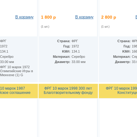
В корзину
1 800 р
В корзину
2 800 р
(1 шт.)
(1 шт.)
ФРГ
Страна:
ФРГ
Страна:
ФР
1972
Год:
1972
Год:
19
134.1
KM#:
134.1
KM#:
16
Серебро
Материал:
Серебро
Материал:
Се
33.00 мм
Диаметр:
33.00 мм
Диаметр:
33
ФРГ 10 марок 1972
Олимпийские Игры в
Мюнхене (1) G
10 марок 1987
ФРГ 10 марок 1998 300 лет
ФРГ 10 марок 199
йское соглашение
Благотворительному фонду
Конституц