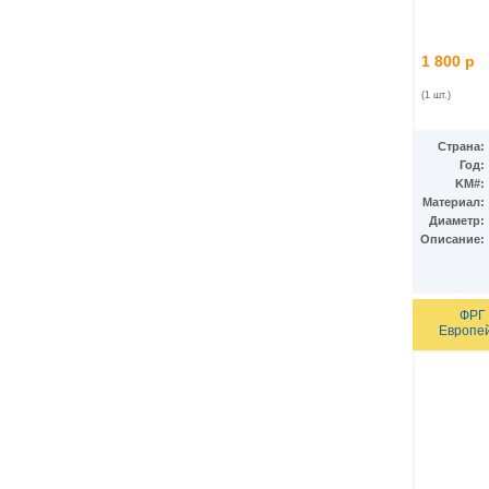
Гватемала
(16)
Гвинея
(8)
Гвинея-Бисау
(7)
1 800 р
Германия
(192)
Гернси
(102)
(1 шт.)
Гибралтар
(172)
Гондурас
(2)
Гонконг
(16)
Страна:
Гренландия
(2)
Год:
Греция
(46)
KM#:
Грузия
(9)
Материал:
Дания
(59)
Диаметр:
Дания - Фарерские острова
(2)
Описание:
Джерси
(67)
Джибути
(8)
Доминиканская Респ.
(17)
ФРГ 
Египет
(130)
Европе
Замбия
(16)
Западноафриканские штаты
(5)
Западная Сахара
(4)
Зимбабве
(3)
Израиль
(103)
Индия
(187)
Индонезия
(15)
Иордания
(26)