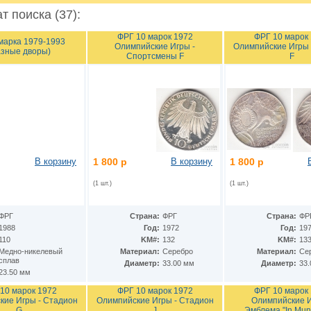
т поиска (37):
ФРГ 10 марок 1972
ФРГ 10 марок
марка 1979-1993
Олимпийские Игры -
Олимпийские Игры 
азные дворы)
Спортсмены F
F
В корзину
1 800 р
В корзину
1 800 р
(1 шт.)
(1 шт.)
ФРГ
Страна:
ФРГ
Страна:
ФР
1988
Год:
1972
Год:
19
110
KM#:
132
KM#:
13
Медно-никелевый
Материал:
Серебро
Материал:
Се
сплав
Диаметр:
33.00 мм
Диаметр:
33
23.50 мм
10 марок 1972
ФРГ 10 марок 1972
ФРГ 10 марок
кие Игры - Стадион
Олимпийские Игры - Стадион
Олимпийские И
G
J
Эмблема "In Mun