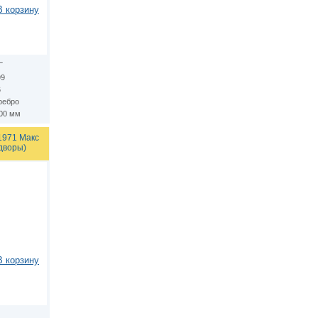
В корзину
Г
99
6
ребро
.00 мм
1971 Макс
дворы)
В корзину