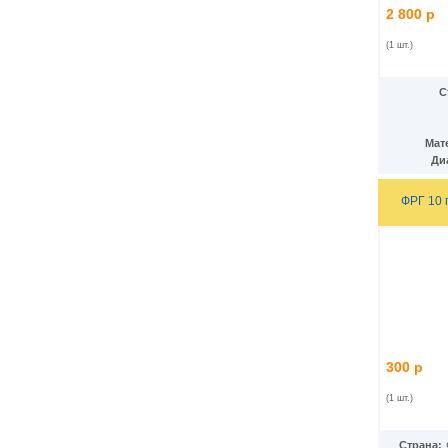
Ирак
(27)
2 800 р
Иран
(41)
Ирландия
(37)
(1 шт.)
Исландия
(9)
Испания
(78)
С
Италия
(58)
Йемен
(13)
Кабо-Верде
(17)
Мат
Казахстан
(139)
Ди
Камбоджа
(3)
Камерун
(15)
ФРГ 10 
Канада
(153)
Катар
(4)
Кения
(20)
Кипр
(24)
Киргизия
(12)
Кирибати
(1)
Китай
(98)
Кокосовые острова
(2)
ДР Конго
(21)
Республика Конго
(12)
300 р
Колумбия
(38)
(1 шт.)
Коморские острова
(6)
Корея
(4)
Республика Корея
(16)
Страна: