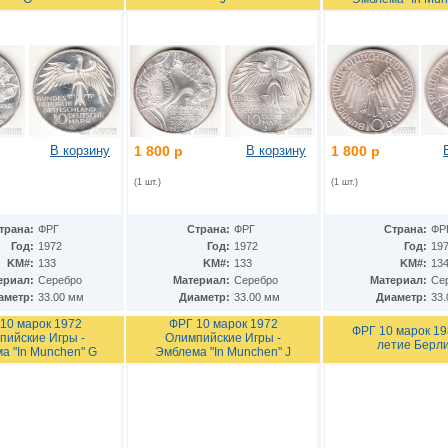
В корзину
1 800 р
В корзину
1 800 р
(1 шт.)
(1 шт.)
трана:
ФРГ
Страна:
ФРГ
Страна:
ФР
Год:
1972
Год:
1972
Год:
19
KM#:
133
KM#:
133
KM#:
134
ериал:
Серебро
Материал:
Серебро
Материал:
Се
аметр:
33.00 мм
Диаметр:
33.00 мм
Диаметр:
33
10 марок 1972
ФРГ 10 марок 1972
ФРГ 10 марок 19
пийские Игры -
Олимпийские Игры -
летие Берл
а "In Munchen" G
Эмблема "In Munchen" J