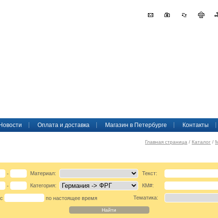
Новости
Оплата и доставка
Магазин в Петербурге
Контакты
Главная страница
/
Каталог
/
Материал:
Текст:
-
Категория:
КМ#:
-
Тематика:
 с
по настоящее время