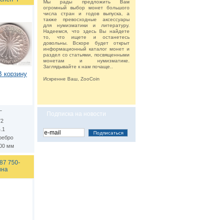
Мы рады предложить Вам
огромный выбор монет большого
числа стран и годов выпуска, а
также превосходные аксессуары
для нумизматики и литературу.
Надеемся, что здесь Вы найдете
то, что ищете и останетесь
довольны. Вскоре будет открыт
информационный каталог монет и
раздел со статьями, посвященными
монетам и нумизматике.
Заглядывайте к нам почаще..
В корзину
Искренне Ваш, ZooCoin
Г
Подписка на новости
72
.1
ребро
.00 мм
87 750-
ина