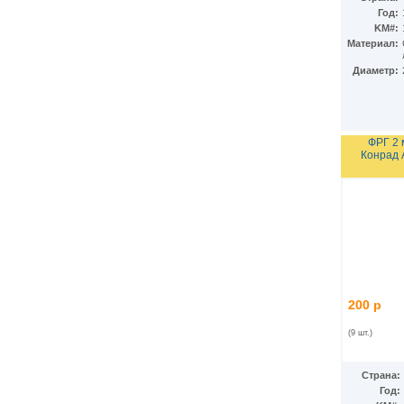
КНДР
(34)
Год:
Коста-Рика
(24)
KM#:
Куба
(40)
Материал:
Кувейт
(3)
Кюрасао
Диаметр:
(4)
Лаос
(9)
Латвия
(19)
Лесото
(5)
Либерия
(113)
ФРГ 2 
Ливан
(18)
Конрад 
Ливия
(15)
Литва
(24)
Люксембург
(17)
Маврикий
(22)
Мавритания
(8)
Мадагаскар
(21)
Макао
(13)
Македония
(3)
Малави
(25)
200 р
Малайзия
(67)
Мали
(3)
(9 шт.)
Мальдивы
(25)
Мальта
(12)
Страна:
Марокко
(29)
Год:
Маршалловы острова
(4)