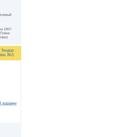
келевый
ки 1957-
 Планк
воры)
7 Теодор
оры, BU)
В корзину