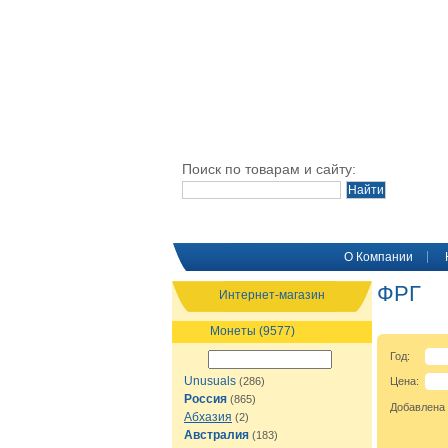
Поиск по товарам и сайту:
O Компании
ФРГ
Интернет-магазин
Монеты (9577)
Год:
Unusuals
(286)
Цена:
Россия
(865)
Добавлена
Абхазия
(2)
Австралия
(183)