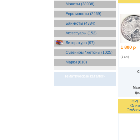
Бразилия
(55)
Монеты (28938)
Брит. Антарктические
территории
(36)
Евро монеты (2469)
Брит. Виргинские острова
(47)
Брит. Восточная Африка
(25)
Банкноты (4384)
Брит. Западная Африка
(25)
Аксессуары (152)
Брит. Ост-Индийская компания
(11)
Литература (97)
Брит. территория в Индийском
1 800 р
океане
(24)
Сувениры / жетоны (1025)
Бруней
(4)
(1 шт.)
Бурунди
(2)
Марки (610)
Бутан
(10)
Вануату
(5)
С
Ватикан
(85)
Тематические каталоги
Великобритания
(308)
Венгрия
(178)
Мат
Венесуэла
(16)
Ди
Восточно-Карибские
ФРГ 
Территории
(13)
Олим
Вьетнам
(12)
Эмблем
Габон
(2)
Гаити
(9)
Гайана
(8)
Гамбия
(11)
Гана
(21)