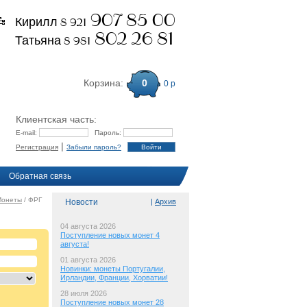
907 85 00
Кирилл 8 921
802 26 81
Татьяна 8 981
Корзина:
0
0 р
Клиентская часть:
E-mail:
Пароль:
|
Регистрация
Забыли пароль?
Обратная связь
Монеты
/ ФРГ
Новости
|
Архив
04 августа 2026
Поступление новых монет 4
августа!
01 августа 2026
Новинки: монеты Португалии,
Ирландии, Франции, Хорватии!
28 июля 2026
Поступление новых монет 28