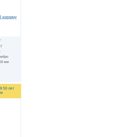
В корзину
Г
87
6
ребро
.00 мм
9 50 лет
ии