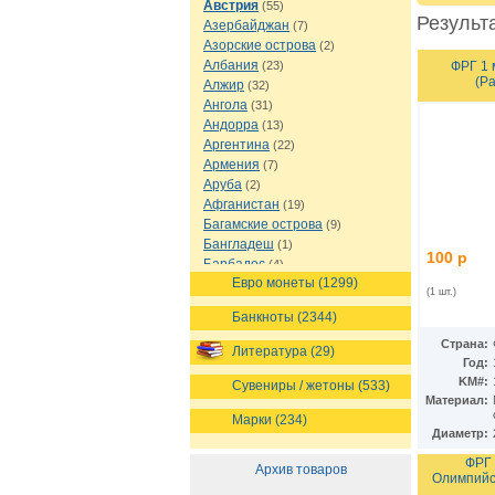
Австрия
(55)
Результа
Азербайджан
(7)
Азорские острова
(2)
Албания
ФРГ 1 
(23)
(Р
Алжир
(32)
Ангола
(31)
Андорра
(13)
Аргентина
(22)
Армения
(7)
Аруба
(2)
Афганистан
(19)
Багамские острова
(9)
Бангладеш
(1)
100 р
Барбадос
(4)
Евро монеты (1299)
Бахрейн
(1)
(1 шт.)
Беларусь
(18)
Банкноты (2344)
Белиз
(16)
Бельгия
(69)
Страна:
Литература (29)
Бельгийское Конго
Год:
(4)
KM#:
Бенин
(4)
Сувениры / жетоны (533)
Материал:
Бермуды
(1)
Марки (234)
Болгария
(43)
Диаметр:
Боливия
(14)
Босния и Герцеговина
ФРГ 
(10)
Архив товаров
Олимпийс
Ботсвана
(4)