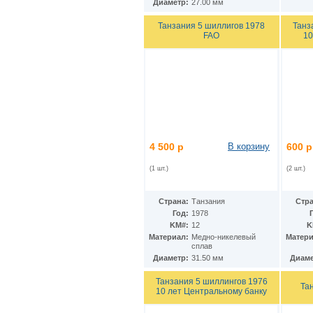
Диаметр:
27.00 мм
Ирак
(27)
Иран
(41)
Танзания 5 шиллигов 1978
Танз
Ирландия
(37)
FAO
10
Исландия
(9)
Испания
(78)
Италия
(59)
Йемен
(13)
Кабо-Верде
(17)
Казахстан
(139)
Камбоджа
(3)
Камерун
(15)
Канада
(153)
4 500 р
В корзину
600 р
Катар
(4)
Кения
(20)
(1 шт.)
(2 шт.)
Кипр
(24)
Киргизия
(12)
Страна:
Танзания
Стра
Кирибати
(1)
Год:
1978
Китай
(98)
KM#:
12
K
Кокосовые острова
(2)
Материал:
Медно-никелевый
Матери
ДР Конго
(21)
сплав
Республика Конго
(12)
Диаметр:
31.50 мм
Диаме
Колумбия
(38)
Коморские острова
(6)
Танзания 5 шиллингов 1976
Та
10 лет Центральному банку
Корея
(4)
Республика Корея
(16)