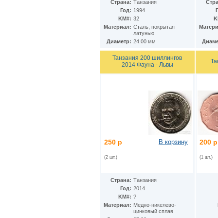
Гватемала
(16)
Страна:
Танзания
Стра
Гвинея
(8)
Год:
1994
Гвинея-Бисау
KM#:
32
K
(7)
Материал:
Cталь, покрытая
Матери
Германия
(192)
латунью
Гернси
(102)
Диаметр:
24.00 мм
Диаме
Гибралтар
(172)
Гондурас
(2)
Танзания 200 шиллингов
Та
Гонконг
(16)
2014 Фауна - Львы
Гренландия
(2)
Греция
(46)
Грузия
(9)
Дания
(59)
Дания - Фарерские острова
(2)
Джерси
(67)
Джибути
(8)
Доминиканская Респ.
(17)
Египет
250 р
В корзину
200 р
(130)
Замбия
(16)
(2 шт.)
(1 шт.)
Западноафриканские штаты
(5)
Западная Сахара
(4)
Зимбабве
(3)
Страна:
Танзания
Израиль
(103)
Год:
2014
Индия
(187)
KM#:
?
Индонезия
(15)
Материал:
Медно-никелево-
Иордания
цинковый сплав
(26)