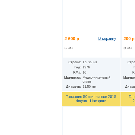
КНДР
(35)
Коста-Рика
(24)
Куба
(40)
Кувейт
(3)
Кюрасао
(4)
Лаос
(9)
Латвия
(19)
2 600 р
В корзину
200 р
Лесото
(5)
Либерия
(113)
(1 шт.)
(5 шт.)
Ливан
(18)
Ливия
(15)
Литва
(24)
Страна:
Танзания
Стра
Люксембург
(17)
Год:
1976
Маврикий
KM#:
10
K
(22)
Материал:
Медно-никелевый
Матери
Мавритания
(8)
сплав
Мадагаскар
(21)
Диаметр:
31.50 мм
Диаме
Макао
(13)
Македония
(3)
Танзания 50 шиллингов 2015
Тан
Малави
(25)
Фауна - Носороги
2
Малайзия
(67)
Мали
(3)
Мальдивы
(25)
Мальта
(12)
Марокко
(29)
Маршалловы острова
(4)