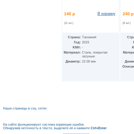
Мексика
(72)
Мозамбик
(33)
Молдавия
140 р
В корзину
240 р
(10)
Монако
(10)
(11 шт.)
(6 шт.)
Монголия
(15)
Мьянма
(3)
Намибия
(7)
Страна:
Танзания
Стр
Науру
(3)
Год:
2015
Немецкая Восточная Африка
(4)
KM#:
-
K
Непал
(67)
Материал:
Cталь, покрытая
Матер
Нигер
латунью
(2)
Диаметр:
22.00 мм
Диам
Нигерия
(11)
Описа
Нидерландские Антиллы
(18)
Нидерланды
(61)
Никарагуа
(13)
Ниуэ
(19)
Новая Гвинея
(2)
Новая Зеландия
(28)
Новая Каледония
(11)
Норвегия
(46)
Наши страницы в соц. сетях:
Остров Вознесения
(8)
Остров Мэн
(166)
Остров Святой Елены
(9)
На сайте функционирует система коррекции
ошибок.
Острова Кука
(100)
Обнаружив неточность в тексте, выделите её и нажмите
Ctrl+Enter
Острова Питкэрн
(3)