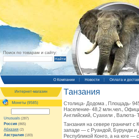
Поиск по товарам и сайту:
O Компании
Новости
Оплата и достав
Танзания
Интернет-магазин
Монеты (9585)
Столица- Додома , Площадь- 945 
Население- 48,2 млн.чел., Офиц
Английский, Суахили , Валюта- 
Unusuals
(287)
Танзания на севере граничит с 
Россия
(865)
Абхазия
западе — с Руандой, Бурунди и
(2)
Австралия
(183)
Республикой Конго, а на юге — 