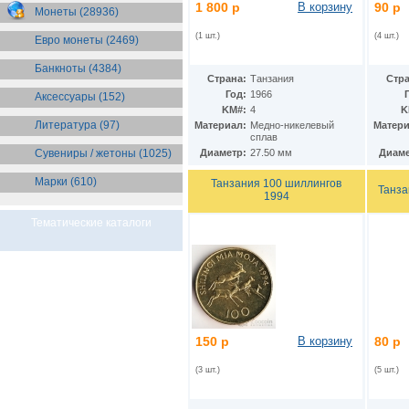
Бразилия
1 800 р
В корзину
90 р
(55)
Монеты (28936)
Брит. Антарктические
территории
(36)
(1 шт.)
(4 шт.)
Евро монеты (2469)
Брит. Виргинские острова
(47)
Брит. Восточная Африка
(25)
Банкноты (4384)
Страна:
Танзания
Стра
Брит. Западная Африка
(25)
Год:
1966
Аксессуары (152)
Брит. Ост-Индийская компания
KM#:
4
K
(11)
Литература (97)
Материал:
Медно-никелевый
Матери
Брит. территория в Индийском
сплав
океане
(24)
Сувениры / жетоны (1025)
Диаметр:
27.50 мм
Диаме
Бруней
(4)
Бурунди
(2)
Марки (610)
Танзания 100 шиллингов
Бутан
(10)
Танза
1994
Вануату
(5)
Ватикан
(85)
Тематические каталоги
Великобритания
(308)
Венгрия
(179)
Венесуэла
(16)
Восточно-Карибские
Территории
(13)
Вьетнам
(12)
Габон
(2)
150 р
В корзину
80 р
Гаити
(9)
Гайана
(8)
(3 шт.)
(5 шт.)
Гамбия
(11)
Гана
(21)