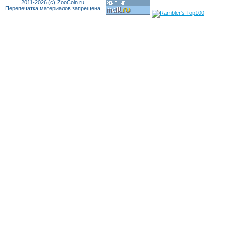
2011-2026 (c) ZooCoin.ru
ОАЭ
(31)
Перепечатка материалов запрещена
Олдерни
(10)
Оман
(8)
Пакистан
(44)
Палау
(16)
Палестина
(20)
Панама
(48)
Папуа-Новая Гвинея
(12)
Парагвай
(10)
Перу
(41)
Польша
(310)
Португалия
(62)
Приднестровская Молдавская
Республика
(221)
Родезия
(19)
Руанда
(11)
Румыния
(49)
Сальвадор
(5)
Самоа
(7)
Сан-Марино
(68)
Сан-Томе и Принсипи
(34)
Саудовская Аравия
(15)
Северное Борнео
(1)
Сейшельские острова
(25)
Сент-Люсия
(1)