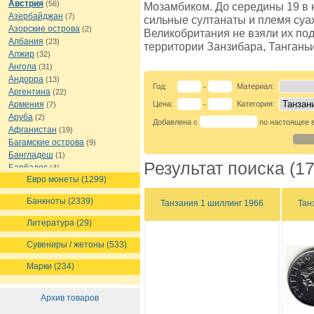
Австрия
(56)
Мозамбиком. До середины 19 в 
Азербайджан
(7)
сильные султанаты и племя суах
Азорские острова
(2)
Великобритания не взяли их под
Албания
(23)
территории Занзибара, Тангань
Алжир
(32)
Ангола
(31)
Андорра
(13)
Год:
Материал:
-
Аргентина
(22)
Армения
Цена:
Категория:
(7)
-
Аруба
(2)
Добавлена с
по настоящее 
Афганистан
(19)
Багамские острова
(9)
Бангладеш
(1)
Результат поиска (17
Барбадос
(4)
Евро монеты (1299)
Бахрейн
(1)
Беларусь
(18)
Банкноты (2339)
Танзания 1 шиллинг 1966
Тан
Белиз
(16)
Бельгия
(69)
Литература (29)
Бельгийское Конго
(4)
Бенин
(4)
Сувениры / жетоны (533)
Бермуды
(1)
Марки (234)
Болгария
(43)
Боливия
(14)
Босния и Герцеговина
(10)
Архив товаров
Ботсвана
(4)