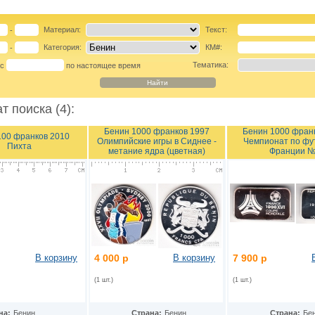
Материал:
Текст:
-
Категория:
КМ#:
-
Тематика:
 с
по настоящее время
т поиска (4):
Бенин 1000 франков 1997
Бенин 1000 фран
100 франков 2010
Олимпийские игры в Сиднее -
Чемпионат по фу
Пихта
метание ядра (цветная)
Франции 
В корзину
4 000 р
В корзину
7 900 р
(1 шт.)
(1 шт.)
на:
Бенин
Страна:
Бенин
Страна:
Бе