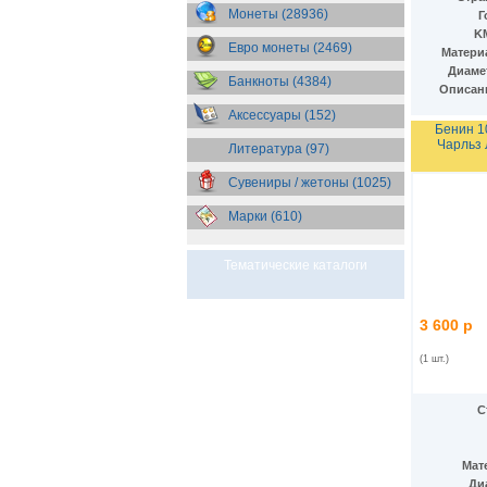
Бразилия
(55)
Монеты (28936)
Г
Брит. Антарктические
K
территории
(36)
Евро монеты (2469)
Матери
Брит. Виргинские острова
(47)
Диаме
Брит. Восточная Африка
(25)
Банкноты (4384)
Описан
Брит. Западная Африка
(25)
Аксессуары (152)
Брит. Ост-Индийская компания
Бенин 1
(11)
Чарльз 
Литература (97)
Брит. территория в Индийском
океане
(24)
Сувениры / жетоны (1025)
Бруней
(4)
Бурунди
(2)
Марки (610)
Бутан
(10)
Вануату
(5)
Ватикан
(85)
Тематические каталоги
Великобритания
(308)
Венгрия
(179)
Венесуэла
(16)
3 600 р
Восточно-Карибские
Территории
(13)
(1 шт.)
Вьетнам
(12)
Габон
(2)
С
Гаити
(9)
Гайана
(8)
Гамбия
(11)
Мат
Гана
(21)
Ди