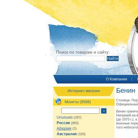
Поиск по товарам и сайту:
O Компании
Бенин
Интернет-магазин
Столица- Порт
Монеты (9588)
Официальный 
Бенин граничи
Нигерией на в
Unusuals
(287)
(до 1975 г.),
Россия
(865)
военные пере
того небогато
Абхазия
(2)
Австралия
(183)