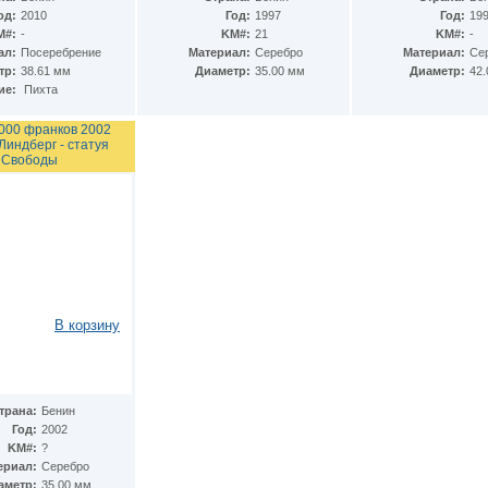
од:
2010
Год:
1997
Год:
19
M#:
-
KM#:
21
KM#:
-
ал:
Посеребрение
Материал:
Серебро
Материал:
Се
тр:
38.61 мм
Диаметр:
35.00 мм
Диаметр:
42
ие:
Пихта
000 франков 2002
Линдберг - статуя
Свободы
В корзину
трана:
Бенин
Год:
2002
KM#:
?
ериал:
Серебро
аметр:
35.00 мм