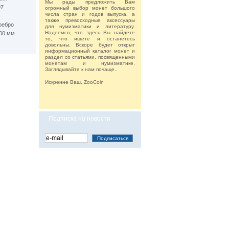
Мы рады предложить Вам
97
огромный выбор монет большого
числа стран и годов выпуска, а
также превосходные аксессуары
ребро
для нумизматики и литературу.
Надеемся, что здесь Вы найдете
.00 мм
то, что ищете и останетесь
довольны. Вскоре будет открыт
информационный каталог монет и
раздел со статьями, посвященными
монетам и нумизматике.
Заглядывайте к нам почаще..
Искренне Ваш, ZooCoin
Подписка на новости