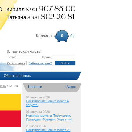
907 85 00
Кирилл 8 921
802 26 81
Татьяна 8 981
Корзина:
0
0 р
Клиентская часть:
E-mail:
Пароль:
|
Регистрация
Забыли пароль?
Обратная связь
неты
/ Бенин
Новости
|
Архив
04 августа 2026
Поступление новых монет 4
августа!
01 августа 2026
Новинки: монеты Португалии,
Ирландии, Франции, Хорватии!
28 июля 2026
Поступление новых монет 28