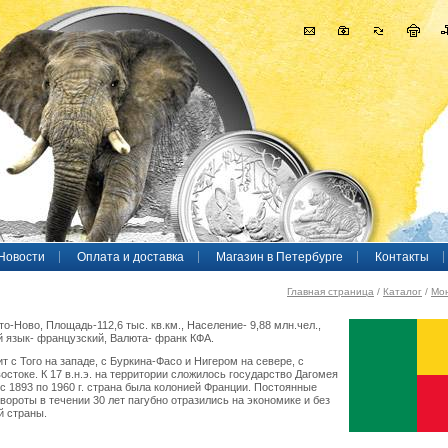
Новости
Оплата и доставка
Магазин в Петербурге
Контакты
Главная страница
/
Каталог
/
Мо
о-Ново, Площадь-112,6 тыс. кв.км., Население- 9,88 млн.чел.,
язык- французский, Валюта- франк КФА.
т с Того на западе, с Буркина-Фасо и Нигером на севере, с
остоке. К 17 в.н.э. на территории сложилось государство Дагомея
 а с 1893 по 1960 г. страна была колонией Франции. Постоянные
вороты в течении 30 лет пагубно отразились на экономике и без
й страны.