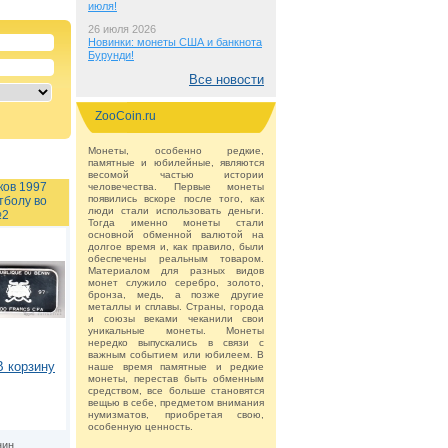
июля!
26 июля 2026
Новинки: монеты США и банкнота
Бурунди!
Все новости
ZooCoin.ru
Монеты, особенно редкие,
памятные и юбилейные, являются
весомой частью истории
ков 1997
человечества. Первые монеты
появились вскоре после того, как
тболу во
люди стали использовать деньги.
№2
Тогда именно монеты стали
основной обменной валютой на
долгое время и, как правило, были
обеспечены реальным товаром.
Материалом для разных видов
монет служило серебро, золото,
бронза, медь, а позже другие
металлы и сплавы. Страны, города
и союзы веками чеканили свои
уникальные монеты. Монеты
нередко выпускались в связи с
важным событием или юбилеем. В
В корзину
наше время памятные и редкие
монеты, перестав быть обменным
средством, все больше становятся
вещью в себе, предметом внимания
нумизматов, приобретая свою,
особенную ценность.
нин