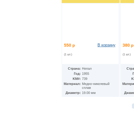
Мексика
(72)
Мозамбик
(33)
Молдавия
(10)
Монако
(10)
Монголия
(15)
Мьянма
(3)
Намибия
(7)
Науру
(3)
550 р
В корзину
380 р
Немецкая Восточная Африка
(4)
Непал
(67)
(1 шт.)
(1 шт.)
Нигер
(2)
Нигерия
(11)
Нидерландские Антиллы
(18)
Страна:
Непал
Стра
Нидерланды
(62)
Год:
1955
Никарагуа
(13)
KM#:
739
K
Ниуэ
(19)
Материал:
Медно-никелевый
Матери
сплав
Новая Гвинея
(2)
Диаметр:
19.00 мм
Диаме
Новая Зеландия
(28)
Новая Каледония
(11)
Норвегия
(46)
Остров Вознесения
(8)
Остров Мэн
(166)
Остров Святой Елены
(9)
Острова Кука
(100)
Острова Питкэрн
(3)