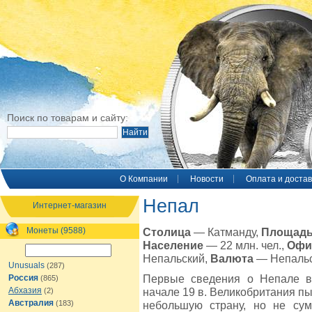
Поиск по товарам и сайту:
O Компании
Новости
Оплата и достав
Непал
Интернет-магазин
Монеты (9588)
Столица
— Катманду,
Площад
Население
— 22 млн. чел.,
Офи
Непальский,
Валюта
— Непальс
Unusuals
(287)
Первые сведения о Непале во
Россия
(865)
Абхазия
начале 19 в. Великобритания пы
(2)
Австралия
(183)
небольшую страну, но не су