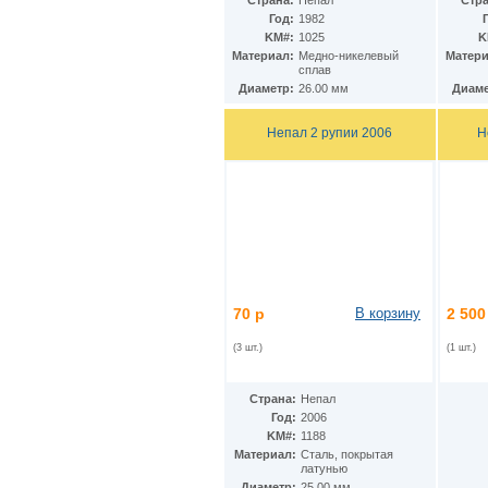
Страна:
Непал
Стра
Ирак
(27)
Год:
1982
Иран
(41)
KM#:
1025
K
Ирландия
(37)
Материал:
Медно-никелевый
Матери
Исландия
(9)
сплав
Испания
(78)
Диаметр:
26.00 мм
Диаме
Италия
(59)
Йемен
(13)
Непал 2 рупии 2006
Н
Кабо-Верде
(17)
Казахстан
(139)
Камбоджа
(3)
Камерун
(15)
Канада
(153)
Катар
(4)
Кения
(20)
Кипр
(24)
Киргизия
(12)
70 р
В корзину
2 500
Кирибати
(1)
Китай
(98)
(3 шт.)
(1 шт.)
Кокосовые острова
(2)
ДР Конго
(21)
Республика Конго
(12)
Страна:
Непал
Колумбия
(38)
Год:
2006
Коморские острова
KM#:
1188
(6)
Материал:
Cталь, покрытая
Корея
(4)
латунью
Республика Корея
(16)
Диаметр:
25.00 мм