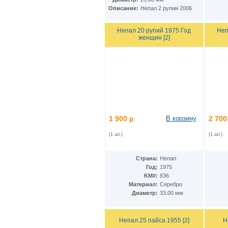
КНДР
(35)
Описание:
Непал 2 рупии 2006
Коста-Рика
(24)
Куба
(40)
Непал 20 рупий 1975 Год
Неп
Кувейт
(3)
женщин [2]
Кюрасао
(4)
Лаос
(9)
Латвия
(19)
Лесото
(5)
Либерия
(113)
Ливан
(18)
Ливия
(15)
Литва
(24)
Люксембург
(17)
1 900 р
В корзину
2 700
Маврикий
(22)
Мавритания
(8)
(1 шт.)
(1 шт.)
Мадагаскар
(21)
Макао
(13)
Страна:
Непал
Македония
(3)
Год:
1975
Малави
(25)
KM#:
836
Малайзия
(67)
Материал:
Серебро
Мали
(3)
Диаметр:
33.00 мм
Мальдивы
(25)
Мальта
(12)
Марокко
(29)
Непал 25 пайса 1955 [2]
Н
Маршалловы острова
(4)