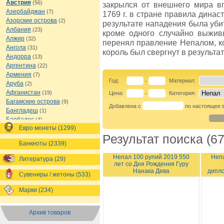
Австрия
(56)
закрылся от внешнего мира вп
Азербайджан
(7)
1769 г. в стране правила династ
Азорские острова
(2)
результате нападения была уби
Албания
(23)
кроме одного случайно выжи
Алжир
(32)
перенял правление Непалом, ко
Ангола
(31)
король был свергнут в результа
Андорра
(13)
Аргентина
(22)
Армения
(7)
Год:
Материал:
-
Аруба
(2)
Афганистан
(19)
Цена:
Категория:
-
Багамские острова
(9)
Добавлена с
по настоящее 
Бангладеш
(1)
Барбадос
(4)
Евро монеты (1299)
Бахрейн
(1)
Результат поиска (67
Беларусь
(18)
Банкноты (2339)
Белиз
(16)
Бельгия
(69)
Непал 100 рупий 2019 550
Непа
Литература (29)
лет со Дня Рождения Гуру
Бельгийское Конго
(4)
Нанака Дева
дипл
Бенин
(4)
Сувениры / жетоны (533)
Бермуды
(1)
Марки (234)
Болгария
(43)
Боливия
(14)
Босния и Герцеговина
(10)
Архив товаров
Ботсвана
(4)