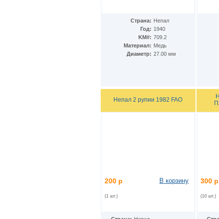
Гватемала
(16)
Гвинея
(8)
Гвинея-Бисау
(7)
Страна:
Непал
Германия
(192)
Год:
1940
Гернси
(102)
KM#:
709.2
Гибралтар
(172)
Материал:
Медь
Гондурас
Диаметр:
27.00 мм
(2)
Гонконг
(16)
Гренландия
(2)
Греция
(46)
Грузия
(9)
Н
Дания
(59)
Непал 2 рупии 1982 FAO
П
Дания - Фарерские острова
(2)
Джерси
(67)
Джибути
(8)
Доминиканская Респ.
(17)
Египет
(130)
Замбия
(16)
Западноафриканские штаты
(5)
Западная Сахара
(4)
Зимбабве
(3)
200 р
В корзину
300 р
Израиль
(103)
Индия
(187)
(1 шт.)
(10 шт.)
Индонезия
(15)
Иордания
(26)