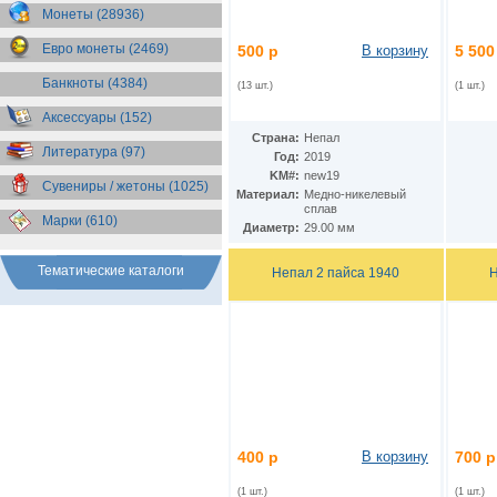
Бразилия
(55)
Монеты (28936)
Брит. Антарктические
территории
(36)
Евро монеты (2469)
500 р
В корзину
5 500
Брит. Виргинские острова
(47)
Брит. Восточная Африка
(25)
Банкноты (4384)
(13 шт.)
(1 шт.)
Брит. Западная Африка
(25)
Аксессуары (152)
Брит. Ост-Индийская компания
(11)
Страна:
Непал
Литература (97)
Брит. территория в Индийском
Год:
2019
океане
(24)
KM#:
new19
Сувениры / жетоны (1025)
Бруней
(4)
Материал:
Медно-никелевый
Бурунди
(2)
сплав
Марки (610)
Бутан
(10)
Диаметр:
29.00 мм
Вануату
(5)
Ватикан
(85)
Тематические каталоги
Непал 2 пайса 1940
Н
Великобритания
(308)
Венгрия
(179)
Венесуэла
(16)
Восточно-Карибские
Территории
(13)
Вьетнам
(12)
Габон
(2)
Гаити
(9)
Гайана
(8)
400 р
В корзину
700 р
Гамбия
(11)
Гана
(21)
(1 шт.)
(1 шт.)