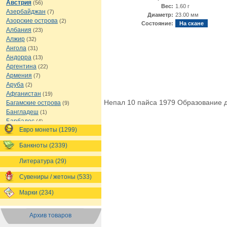
Австрия
(56)
Вес:
1.60 г
Азербайджан
(7)
Диаметр:
23.00 мм
Азорские острова
(2)
Состояние:
На скане
Албания
(23)
Алжир
(32)
Ангола
(31)
Андорра
(13)
Аргентина
(22)
Армения
(7)
Аруба
(2)
Афганистан
(19)
Непал 10 пайса 1979 Образование 
Багамские острова
(9)
Бангладеш
(1)
Барбадос
(4)
Евро монеты (1299)
Бахрейн
(1)
Беларусь
(18)
Банкноты (2339)
Белиз
(16)
Бельгия
(69)
Литература (29)
Бельгийское Конго
(4)
Бенин
(4)
Сувениры / жетоны (533)
Бермуды
(1)
Марки (234)
Болгария
(43)
Боливия
(14)
Босния и Герцеговина
(10)
Архив товаров
Ботсвана
(4)