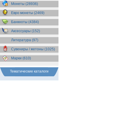
Бразилия
(55)
Монеты (28936)
Брит. Антарктические
территории
(36)
Евро монеты (2469)
Брит. Виргинские острова
(47)
Брит. Восточная Африка
(25)
Банкноты (4384)
Брит. Западная Африка
(25)
Аксессуары (152)
Брит. Ост-Индийская компания
(11)
Литература (97)
Брит. территория в Индийском
океане
(24)
Сувениры / жетоны (1025)
Бруней
(4)
Бурунди
(2)
Марки (610)
Бутан
(10)
Вануату
(5)
Ватикан
(85)
Тематические каталоги
Великобритания
(308)
Венгрия
(179)
Венесуэла
(16)
Восточно-Карибские
Территории
(13)
Вьетнам
(12)
Габон
(2)
Гаити
(9)
Гайана
(8)
Гамбия
(11)
Гана
(21)