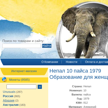
Поиск по товарам и сайту:
O Компании
Новости
Оплата и достав
Непал 10 пайса 1979
Интернет-магазин
Образование для женщ
Монеты (9585)
Страна:
Непал
Номинал:
10
Unusuals
(287)
Валюта:
пайса
Россия
(865)
Год:
1979
Абхазия
(2)
KM#:
812
Австралия
(183)
Материал:
Алюминий