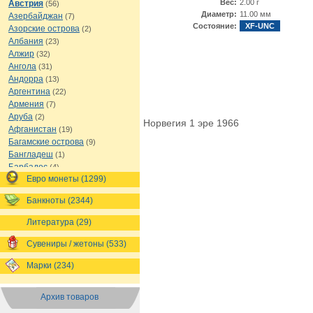
Вес:
2.00 г
Австрия
(56)
Диаметр:
11.00 мм
Азербайджан
(7)
Состояние:
XF-UNC
Азорские острова
(2)
Албания
(23)
Алжир
(32)
Ангола
(31)
Андорра
(13)
Аргентина
(22)
Армения
(7)
Аруба
(2)
Норвегия 1 эре 1966
Афганистан
(19)
Багамские острова
(9)
Бангладеш
(1)
Барбадос
(4)
Евро монеты (1299)
Бахрейн
(1)
Беларусь
(18)
Банкноты (2344)
Белиз
(16)
Бельгия
(69)
Литература (29)
Бельгийское Конго
(4)
Бенин
(4)
Сувениры / жетоны (533)
Бермуды
(1)
Марки (234)
Болгария
(43)
Боливия
(14)
Босния и Герцеговина
(10)
Архив товаров
Ботсвана
(4)