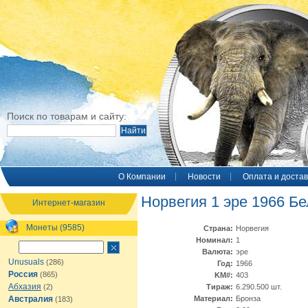
Поиск по товарам и сайту:
O Компании
Новости
Оплата и достав
Норвегия 1 эре 1966 Бе
Интернет-магазин
Монеты (9585)
Страна:
Норвегия
Номинал:
1
Валюта:
эре
Unusuals
(286)
Год:
1966
Россия
(865)
KM#:
403
Абхазия
(2)
Тираж:
6.290.500 шт.
Австралия
Материал:
Бронза
(183)