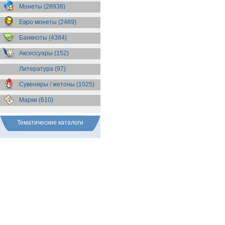
Бразилия
(55)
Монеты (28938)
Брит. Антарктические
территории
(36)
Евро монеты (2469)
Брит. Виргинские острова
(47)
Брит. Восточная Африка
(25)
Банкноты (4384)
Брит. Западная Африка
(25)
Аксессуары (152)
Брит. Ост-Индийская компания
(11)
Литература (97)
Брит. территория в Индийском
океане
(24)
Сувениры / жетоны (1025)
Бруней
(4)
Бурунди
(2)
Марки (610)
Бутан
(10)
Вануату
(5)
Ватикан
(85)
Тематические каталоги
Великобритания
(307)
Венгрия
(179)
Венесуэла
(16)
Восточно-Карибские
Территории
(13)
Вьетнам
(12)
Габон
(2)
Гаити
(9)
Гайана
(8)
Гамбия
(11)
Гана
(21)