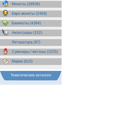
Бразилия
(55)
Монеты (28936)
Брит. Антарктические
территории
(36)
Евро монеты (2469)
Брит. Виргинские острова
(47)
Брит. Восточная Африка
(25)
Банкноты (4384)
Брит. Западная Африка
(25)
Аксессуары (152)
Брит. Ост-Индийская компания
(11)
Литература (97)
Брит. территория в Индийском
океане
(24)
Сувениры / жетоны (1025)
Бруней
(4)
Бурунди
(2)
Марки (610)
Бутан
(10)
Вануату
(5)
Ватикан
(85)
Тематические каталоги
Великобритания
(308)
Венгрия
(179)
Венесуэла
(16)
Восточно-Карибские
Территории
(13)
Вьетнам
(12)
Габон
(2)
Гаити
(9)
Гайана
(8)
Гамбия
(11)
Гана
(21)