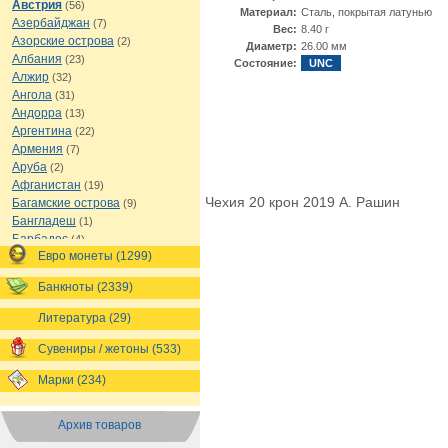
Австрия
(56)
Материал:
Cталь, покрытая латунью
Азербайджан
(7)
Вес:
8.40 г
Азорские острова
(2)
Диаметр:
26.00 мм
Албания
(23)
Состояние:
UNC
Алжир
(32)
Ангола
(31)
Андорра
(13)
Аргентина
(22)
Армения
(7)
Аруба
(2)
Афганистан
(19)
Чехия 20 крон 2019 А. Рашин
Багамские острова
(9)
Бангладеш
(1)
Барбадос
(4)
Евро монеты (1299)
Бахрейн
(1)
Беларусь
(18)
Банкноты (2339)
Белиз
(16)
Бельгия
(69)
Литература (29)
Бельгийское Конго
(4)
Бенин
(4)
Сувениры / жетоны (533)
Бермуды
(1)
Марки (234)
Болгария
(43)
Боливия
(14)
Босния и Герцеговина
(10)
Архив товаров
Ботсвана
(4)