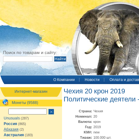
Поиск по товарам и сайту:
O Компании
Новости
Оплата и достав
Чехия 20 крон 2019
Интернет-магазин
Политические деятели 
Монеты (9588)
Страна:
Чехия
Номинал:
20
Unusuals
(287)
Валюта:
крон
Россия
(865)
Год:
2019
Абхазия
(2)
KM#:
new
Австралия
(183)
Тираж:
100.000 шт.