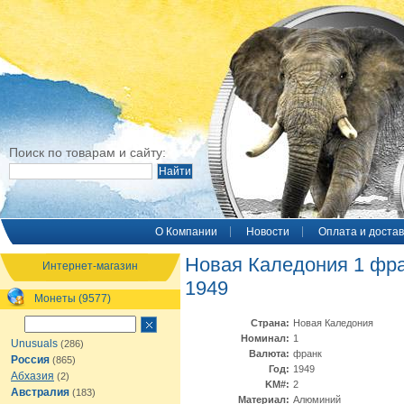
Поиск по товарам и сайту:
O Компании
Новости
Оплата и достав
Новая Каледония 1 фр
Интернет-магазин
1949
Монеты (9577)
Страна:
Новая Каледония
Номинал:
1
Unusuals
(286)
Валюта:
франк
Россия
(865)
Год:
1949
Абхазия
(2)
KM#:
2
Австралия
(183)
Материал:
Алюминий