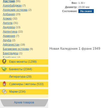
Австрия
(55)
Вес:
1.30 г
Азербайджан
(7)
Диаметр:
23.00 мм
Азорские острова
(2)
Состояние:
На скане
Албания
(23)
Алжир
(32)
Ангола
(31)
Андорра
(13)
Аргентина
(22)
Армения
(7)
Аруба
(2)
Афганистан
(19)
Новая Каледония 1 франк 1949
Багамские острова
(9)
Бангладеш
(1)
Барбадос
(4)
Евро монеты (1299)
Бахрейн
(1)
Беларусь
(18)
Банкноты (2344)
Белиз
(16)
Бельгия
(69)
Литература (29)
Бельгийское Конго
(4)
Бенин
(4)
Сувениры / жетоны (533)
Бермуды
(1)
Марки (234)
Болгария
(43)
Боливия
(14)
Босния и Герцеговина
(10)
Архив товаров
Ботсвана
(4)