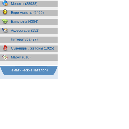
Бразилия
(55)
Монеты (28938)
Брит. Антарктические
территории
(36)
Евро монеты (2469)
Брит. Виргинские острова
(47)
Брит. Восточная Африка
(25)
Банкноты (4384)
Брит. Западная Африка
(25)
Аксессуары (152)
Брит. Ост-Индийская компания
(11)
Литература (97)
Брит. территория в Индийском
океане
(24)
Сувениры / жетоны (1025)
Бруней
(4)
Бурунди
(2)
Марки (610)
Бутан
(10)
Вануату
(5)
Ватикан
(85)
Тематические каталоги
Великобритания
(308)
Венгрия
(178)
Венесуэла
(16)
Восточно-Карибские
Территории
(13)
Вьетнам
(12)
Габон
(2)
Гаити
(9)
Гайана
(8)
Гамбия
(11)
Гана
(21)