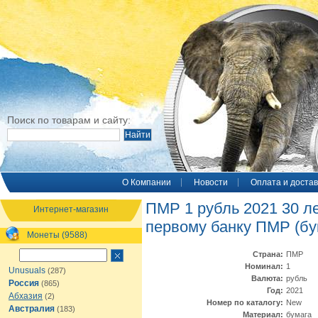
Поиск по товарам и сайту:
O Компании
Новости
Оплата и достав
ПМР 1 рубль 2021 30 л
Интернет-магазин
первому банку ПМР (бу
Монеты (9588)
Страна:
ПМР
Номинал:
1
Unusuals
(287)
Валюта:
рубль
Россия
(865)
Год:
2021
Абхазия
(2)
Номер по каталогу:
New
Австралия
(183)
Материал:
бумага