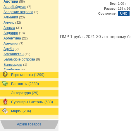
Австрия
(56)
Вес:
1.00 г
Азербайджан
(7)
Размер:
129 х 56
Азорские острова
(2)
Состояние:
UNC
Албания
(23)
Алжир
(32)
Ангола
(31)
Андорра
(13)
ПМР 1 рубль 2021 30 лет первому б
Аргентина
(22)
Армения
(7)
Аруба
(2)
Афганистан
(19)
Багамские острова
(9)
Бангладеш
(1)
Барбадос
(4)
Евро монеты (1299)
Бахрейн
(1)
Беларусь
(18)
Банкноты (2339)
Белиз
(16)
Бельгия
(69)
Литература (29)
Бельгийское Конго
(4)
Бенин
(4)
Сувениры / жетоны (533)
Бермуды
(1)
Марки (234)
Болгария
(43)
Боливия
(14)
Босния и Герцеговина
(10)
Архив товаров
Ботсвана
(4)