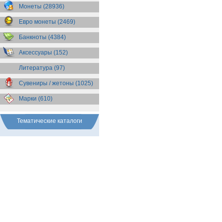
Бразилия
(55)
Монеты (28936)
Брит. Антарктические
территории
(36)
Евро монеты (2469)
Брит. Виргинские острова
(47)
Брит. Восточная Африка
(25)
Банкноты (4384)
Брит. Западная Африка
(25)
Аксессуары (152)
Брит. Ост-Индийская компания
(11)
Литература (97)
Брит. территория в Индийском
океане
(24)
Сувениры / жетоны (1025)
Бруней
(4)
Бурунди
(2)
Марки (610)
Бутан
(10)
Вануату
(5)
Ватикан
(85)
Тематические каталоги
Великобритания
(308)
Венгрия
(179)
Венесуэла
(16)
Восточно-Карибские
Территории
(13)
Вьетнам
(12)
Габон
(2)
Гаити
(9)
Гайана
(8)
Гамбия
(11)
Гана
(21)