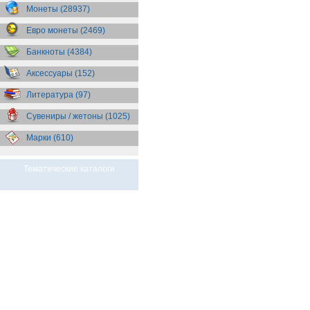
Бразилия
(55)
Монеты (28937)
Брит. Антарктические
территории
(36)
Евро монеты (2469)
Брит. Виргинские острова
(47)
Брит. Восточная Африка
(25)
Банкноты (4384)
Брит. Западная Африка
(25)
Аксессуары (152)
Брит. Ост-Индийская компания
(11)
Литература (97)
Брит. территория в Индийском
океане
(24)
Сувениры / жетоны (1025)
Бруней
(4)
Бурунди
(2)
Марки (610)
Бутан
(10)
Вануату
(5)
Ватикан
(85)
Тематические каталоги
Великобритания
(308)
Венгрия
(179)
Венесуэла
(16)
Восточно-Карибские
Территории
(13)
Вьетнам
(12)
Габон
(2)
Гаити
(9)
Гайана
(8)
Гамбия
(11)
Гана
(21)