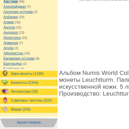
Австрия
(56)
Азербайджан
(7)
Азорские острова
(2)
Албания
(23)
Алжир
(32)
Ангола
(31)
Андорра
(13)
Аргентина
(22)
Армения
(7)
Аруба
(2)
Афганистан
(19)
Багамские острова
(9)
Бангладеш
(1)
Барбадос
(4)
Альбом Numis World Coll
Евро монеты (1299)
Бахрейн
(1)
монеты Leuchtturm. Пап
Беларусь
(18)
Банкноты (2344)
Белиз
(16)
искусственной кожи. 5 л
Бельгия
(69)
Литература (29)
Производство: Leuchttu
Бельгийское Конго
(4)
Бенин
(4)
Сувениры / жетоны (533)
Бермуды
(1)
Марки (234)
Болгария
(43)
Боливия
(14)
Босния и Герцеговина
(10)
Архив товаров
Ботсвана
(4)