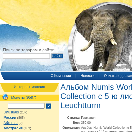
Поиск по товарам и сайту:
O Компании
Новости
Оплата и достав
Альбом Numis Wor
Интернет-магазин
Collection с 5-ю л
Монеты (9587)
Leuchtturm
Unusuals
(287)
Россия
(865)
Страна:
Германия
Абхазия
Вес:
350.00 г
(2)
Описание:
Альбом Numis World Collection с 
Австралия
(183)
листами на 143 монеты Leuchttur