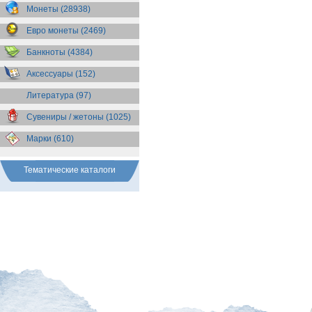
Бразилия
(55)
Монеты (28938)
Брит. Антарктические
территории
(36)
Евро монеты (2469)
Брит. Виргинские острова
(47)
Брит. Восточная Африка
(25)
Банкноты (4384)
Брит. Западная Африка
(25)
Аксессуары (152)
Брит. Ост-Индийская компания
(11)
Литература (97)
Брит. территория в Индийском
океане
(24)
Сувениры / жетоны (1025)
Бруней
(4)
Бурунди
(2)
Марки (610)
Бутан
(10)
Вануату
(5)
Ватикан
(85)
Тематические каталоги
Великобритания
(308)
Венгрия
(178)
Венесуэла
(16)
Восточно-Карибские
Территории
(13)
Вьетнам
(12)
Габон
(2)
Гаити
(9)
Гайана
(8)
Гамбия
(11)
Гана
(21)