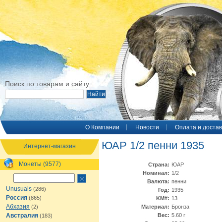
Поиск по товарам и сайту:
O Компании
Новости
Оплата и достав
ЮАР 1/2 пенни 1935
Интернет-магазин
Монеты (9577)
Страна:
ЮАР
Номинал:
1/2
Валюта:
пенни
Unusuals
(286)
Год:
1935
Россия
(865)
KM#:
13
Абхазия
(2)
Материал:
Бронза
Австралия
Вес:
5.60 г
(183)