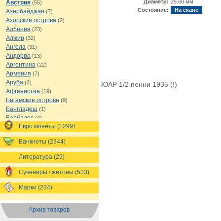
Диаметр:
25.60 мм
Австрия
(55)
Состояние:
На скане
Азербайджан
(7)
Азорские острова
(2)
Албания
(23)
Алжир
(32)
Ангола
(31)
Андорра
(13)
Аргентина
(22)
Армения
(7)
Аруба
(2)
ЮАР 1/2 пенни 1935 (!)
Афганистан
(19)
Багамские острова
(9)
Бангладеш
(1)
Барбадос
(4)
Евро монеты (1299)
Бахрейн
(1)
Беларусь
(18)
Банкноты (2344)
Белиз
(16)
Бельгия
(69)
Литература (29)
Бельгийское Конго
(4)
Бенин
(4)
Сувениры / жетоны (533)
Бермуды
(1)
Марки (234)
Болгария
(43)
Боливия
(14)
Босния и Герцеговина
(10)
Архив товаров
Ботсвана
(4)