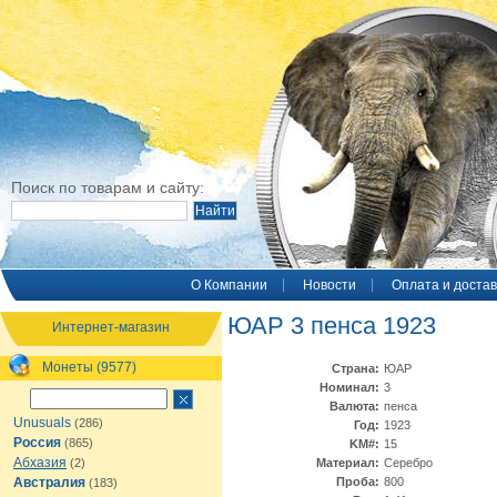
Поиск по товарам и сайту:
O Компании
Новости
Оплата и достав
ЮАР 3 пенса 1923
Интернет-магазин
Монеты (9577)
Страна:
ЮАР
Номинал:
3
Валюта:
пенса
Unusuals
(286)
Год:
1923
Россия
(865)
KM#:
15
Абхазия
(2)
Материал:
Серебро
Австралия
Проба:
800
(183)