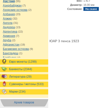
Вес:
1.41 г
Австрия
(55)
Диаметр:
16.00 мм
Азербайджан
(7)
Состояние:
На скане
Азорские острова
(2)
Албания
(23)
Алжир
(32)
Ангола
(31)
Андорра
(13)
Аргентина
(22)
Армения
(7)
Аруба
(2)
ЮАР 3 пенса 1923
Афганистан
(19)
Багамские острова
(9)
Бангладеш
(1)
Барбадос
(4)
Евро монеты (1299)
Бахрейн
(1)
Беларусь
(18)
Банкноты (2344)
Белиз
(16)
Бельгия
(69)
Литература (29)
Бельгийское Конго
(4)
Бенин
(4)
Сувениры / жетоны (533)
Бермуды
(1)
Марки (234)
Болгария
(43)
Боливия
(14)
Босния и Герцеговина
(10)
Архив товаров
Ботсвана
(4)