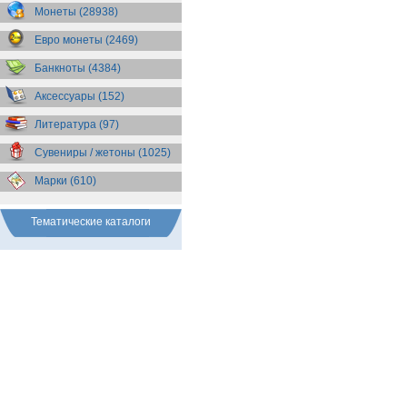
Бразилия
(55)
Монеты (28938)
Брит. Антарктические
территории
(36)
Евро монеты (2469)
Брит. Виргинские острова
(47)
Брит. Восточная Африка
(25)
Банкноты (4384)
Брит. Западная Африка
(25)
Аксессуары (152)
Брит. Ост-Индийская компания
(11)
Литература (97)
Брит. территория в Индийском
океане
(24)
Сувениры / жетоны (1025)
Бруней
(4)
Бурунди
(2)
Марки (610)
Бутан
(10)
Вануату
(5)
Ватикан
(85)
Тематические каталоги
Великобритания
(308)
Венгрия
(178)
Венесуэла
(16)
Восточно-Карибские
Территории
(13)
Вьетнам
(12)
Габон
(2)
Гаити
(9)
Гайана
(8)
Гамбия
(11)
Гана
(21)