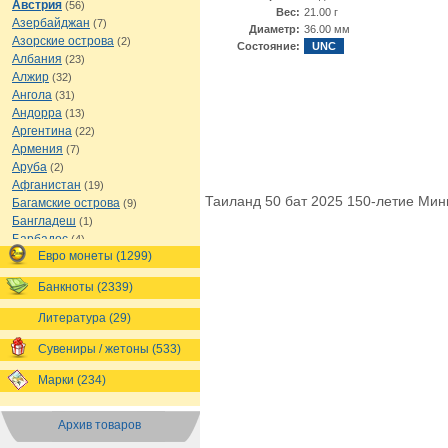
Австрия
(56)
Вес:
21.00 г
Азербайджан
(7)
Диаметр:
36.00 мм
Азорские острова
(2)
Состояние:
UNC
Албания
(23)
Алжир
(32)
Ангола
(31)
Андорра
(13)
Аргентина
(22)
Армения
(7)
Аруба
(2)
Афганистан
(19)
Таиланд 50 бат 2025 150-летие Ми
Багамские острова
(9)
Бангладеш
(1)
Барбадос
(4)
Евро монеты (1299)
Бахрейн
(1)
Беларусь
(18)
Банкноты (2339)
Белиз
(16)
Бельгия
(69)
Литература (29)
Бельгийское Конго
(4)
Бенин
(4)
Сувениры / жетоны (533)
Бермуды
(1)
Марки (234)
Болгария
(43)
Боливия
(14)
Босния и Герцеговина
(10)
Архив товаров
Ботсвана
(4)