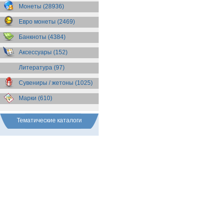
Бразилия
(55)
Монеты (28936)
Брит. Антарктические
территории
(36)
Евро монеты (2469)
Брит. Виргинские острова
(47)
Брит. Восточная Африка
(25)
Банкноты (4384)
Брит. Западная Африка
(25)
Аксессуары (152)
Брит. Ост-Индийская компания
(11)
Литература (97)
Брит. территория в Индийском
океане
(24)
Сувениры / жетоны (1025)
Бруней
(4)
Бурунди
(2)
Марки (610)
Бутан
(10)
Вануату
(5)
Ватикан
(85)
Тематические каталоги
Великобритания
(308)
Венгрия
(179)
Венесуэла
(16)
Восточно-Карибские
Территории
(13)
Вьетнам
(12)
Габон
(2)
Гаити
(9)
Гайана
(8)
Гамбия
(11)
Гана
(21)