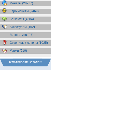
Бразилия
(55)
Монеты (28937)
Брит. Антарктические
территории
(36)
Евро монеты (2469)
Брит. Виргинские острова
(47)
Брит. Восточная Африка
(25)
Банкноты (4384)
Брит. Западная Африка
(25)
Аксессуары (152)
Брит. Ост-Индийская компания
(11)
Литература (97)
Брит. территория в Индийском
океане
(24)
Сувениры / жетоны (1025)
Бруней
(4)
Бурунди
(2)
Марки (610)
Бутан
(10)
Вануату
(5)
Ватикан
(85)
Тематические каталоги
Великобритания
(308)
Венгрия
(179)
Венесуэла
(16)
Восточно-Карибские
Территории
(13)
Вьетнам
(12)
Габон
(2)
Гаити
(9)
Гайана
(8)
Гамбия
(11)
Гана
(21)