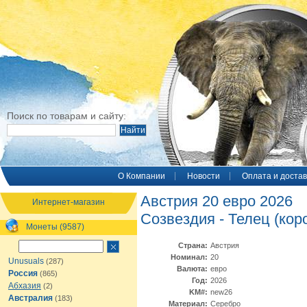
Поиск по товарам и сайту:
O Компании
Новости
Оплата и достав
Австрия 20 евро 2026
Интернет-магазин
Созвездия - Телец (кор
Монеты (9587)
Страна:
Австрия
Номинал:
20
Unusuals
(287)
Валюта:
евро
Россия
(865)
Год:
2026
Абхазия
(2)
KM#:
new26
Австралия
(183)
Материал:
Серебро