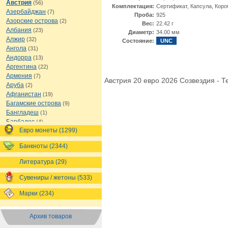
Австрия
(56)
Комплектация:
Сертификат, Капсула, Коро
Азербайджан
(7)
Проба:
925
Азорские острова
(2)
Вес:
22.42 г
Албания
(23)
Диаметр:
34.00 мм
Алжир
(32)
Состояние:
UNC
Ангола
(31)
Андорра
(13)
Аргентина
(22)
Армения
(7)
Австрия 20 евро 2026 Созвездия - Те
Аруба
(2)
Афганистан
(19)
Багамские острова
(9)
Бангладеш
(1)
Барбадос
(4)
Евро монеты (1299)
Бахрейн
(1)
Беларусь
(18)
Банкноты (2344)
Белиз
(16)
Бельгия
(69)
Литература (29)
Бельгийское Конго
(4)
Бенин
(4)
Сувениры / жетоны (533)
Бермуды
(1)
Марки (234)
Болгария
(43)
Боливия
(14)
Босния и Герцеговина
(10)
Архив товаров
Ботсвана
(4)