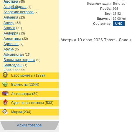
Австрия
(55)
Комплектация:
Блистер
Азербайджан
(7)
Проба:
925
Азорские острова
(2)
Вес:
16.82 г
Албания
(23)
Диаметр:
32.00 мм
Алжир
(32)
Состояние:
UNC
Ангола
(31)
Андорра
(13)
Аргентина
(22)
Австрия 10 евро 2026 Трахт - Лоден 
Армения
(7)
Аруба
(2)
Афганистан
(19)
Багамские острова
(9)
Бангладеш
(1)
Барбадос
(4)
Евро монеты (1299)
Бахрейн
(1)
Беларусь
(18)
Банкноты (2344)
Белиз
(16)
Бельгия
(69)
Литература (29)
Бельгийское Конго
(4)
Бенин
(4)
Сувениры / жетоны (533)
Бермуды
(1)
Марки (234)
Болгария
(43)
Боливия
(14)
Босния и Герцеговина
(10)
Архив товаров
Ботсвана
(4)