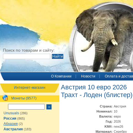
Поиск по товарам и сайту:
O Компании
Новости
Оплата и достав
Австрия 10 евро 2026
Интернет-магазин
Трахт - Лоден (блистер)
Монеты (9577)
Страна:
Австрия
Номинал:
10
Unusuals
(286)
Валюта:
евро
Россия
(865)
Год:
2026
Абхазия
(2)
KM#:
new26
Австралия
(183)
Материал:
Серебро