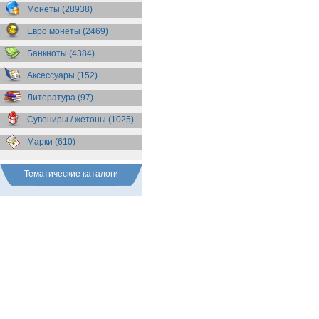
Бразилия
(55)
Монеты (28938)
Брит. Антарктические
территории
(36)
Евро монеты (2469)
Брит. Виргинские острова
(47)
Брит. Восточная Африка
(25)
Банкноты (4384)
Брит. Западная Африка
(25)
Аксессуары (152)
Брит. Ост-Индийская компания
(11)
Литература (97)
Брит. территория в Индийском
океане
(24)
Сувениры / жетоны (1025)
Бруней
(4)
Бурунди
(2)
Марки (610)
Бутан
(10)
Вануату
(5)
Ватикан
(85)
Тематические каталоги
Великобритания
(308)
Венгрия
(178)
Венесуэла
(16)
Восточно-Карибские
Территории
(13)
Вьетнам
(12)
Габон
(2)
Гаити
(9)
Гайана
(8)
Гамбия
(11)
Гана
(21)