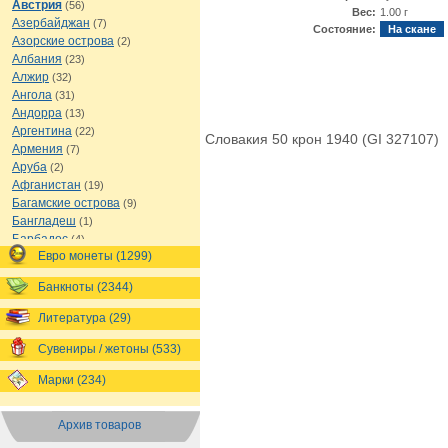
Австрия
(56)
Вес:
1.00 г
Азербайджан
(7)
Состояние:
На скане
Азорские острова
(2)
Албания
(23)
Алжир
(32)
Ангола
(31)
Андорра
(13)
Аргентина
(22)
Словакия 50 крон 1940 (GI 327107)
Армения
(7)
Аруба
(2)
Афганистан
(19)
Багамские острова
(9)
Бангладеш
(1)
Барбадос
(4)
Евро монеты (1299)
Бахрейн
(1)
Беларусь
(18)
Банкноты (2344)
Белиз
(16)
Бельгия
(69)
Литература (29)
Бельгийское Конго
(4)
Бенин
(4)
Сувениры / жетоны (533)
Бермуды
(1)
Марки (234)
Болгария
(43)
Боливия
(14)
Босния и Герцеговина
(10)
Архив товаров
Ботсвана
(4)