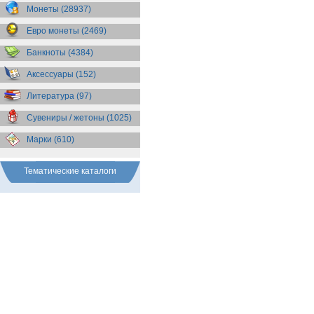
Бразилия
(55)
Монеты (28937)
Брит. Антарктические
территории
(36)
Евро монеты (2469)
Брит. Виргинские острова
(47)
Брит. Восточная Африка
(25)
Банкноты (4384)
Брит. Западная Африка
(25)
Аксессуары (152)
Брит. Ост-Индийская компания
(11)
Литература (97)
Брит. территория в Индийском
океане
(24)
Сувениры / жетоны (1025)
Бруней
(4)
Бурунди
(2)
Марки (610)
Бутан
(10)
Вануату
(5)
Ватикан
(85)
Тематические каталоги
Великобритания
(308)
Венгрия
(179)
Венесуэла
(16)
Восточно-Карибские
Территории
(13)
Вьетнам
(12)
Габон
(2)
Гаити
(9)
Гайана
(8)
Гамбия
(11)
Гана
(21)