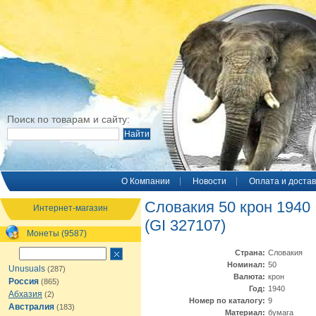
Поиск по товарам и сайту:
O Компании
Новости
Оплата и достав
Словакия 50 крон 1940
Интернет-магазин
(GI 327107)
Монеты (9587)
Страна:
Словакия
Номинал:
50
Unusuals
(287)
Валюта:
крон
Россия
(865)
Год:
1940
Абхазия
(2)
Номер по каталогу:
9
Австралия
(183)
Материал:
бумага