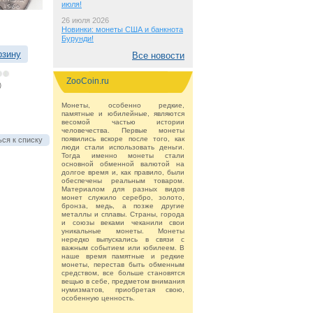
июля!
26 июля 2026
Новинки: монеты США и банкнота
Бурунди!
рзину
Все новости
ZooCoin.ru
)
Монеты, особенно редкие,
памятные и юбилейные, являются
весомой частью истории
человечества. Первые монеты
появились вскоре после того, как
ся к списку
люди стали использовать деньги.
Тогда именно монеты стали
основной обменной валютой на
долгое время и, как правило, были
обеспечены реальным товаром.
Материалом для разных видов
монет служило серебро, золото,
бронза, медь, а позже другие
металлы и сплавы. Страны, города
и союзы веками чеканили свои
уникальные монеты. Монеты
нередко выпускались в связи с
важным событием или юбилеем. В
наше время памятные и редкие
монеты, перестав быть обменным
средством, все больше становятся
вещью в себе, предметом внимания
нумизматов, приобретая свою,
особенную ценность.