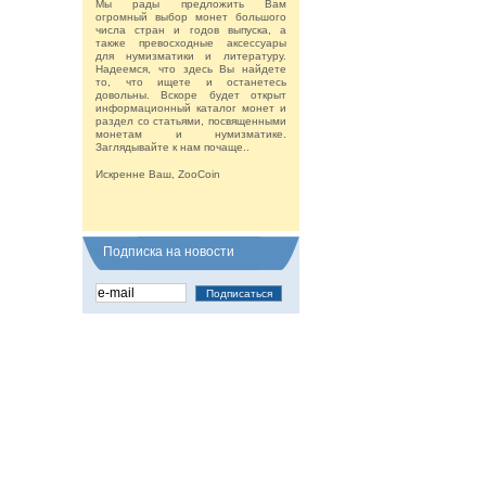
Мы рады предложить Вам
огромный выбор монет большого
числа стран и годов выпуска, а
также превосходные аксессуары
для нумизматики и литературу.
Надеемся, что здесь Вы найдете
то, что ищете и останетесь
довольны. Вскоре будет открыт
информационный каталог монет и
раздел со статьями, посвященными
монетам и нумизматике.
Заглядывайте к нам почаще..
Искренне Ваш, ZooCoin
Подписка на новости