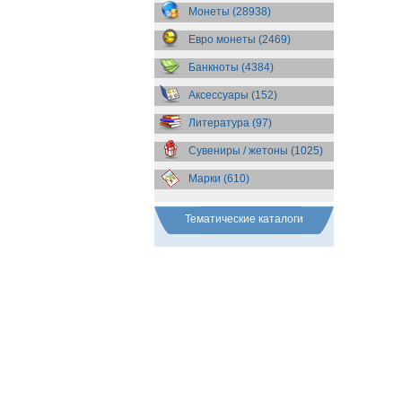
Бразилия
(55)
Монеты (28938)
Брит. Антарктические
территории
(36)
Евро монеты (2469)
Брит. Виргинские острова
(47)
Брит. Восточная Африка
(25)
Банкноты (4384)
Брит. Западная Африка
(25)
Аксессуары (152)
Брит. Ост-Индийская компания
(11)
Литература (97)
Брит. территория в Индийском
океане
(24)
Сувениры / жетоны (1025)
Бруней
(4)
Бурунди
(2)
Марки (610)
Бутан
(10)
Вануату
(5)
Ватикан
(85)
Тематические каталоги
Великобритания
(307)
Венгрия
(179)
Венесуэла
(16)
Восточно-Карибские
Территории
(13)
Вьетнам
(12)
Габон
(2)
Гаити
(9)
Гайана
(8)
Гамбия
(11)
Гана
(21)