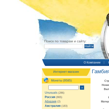
Поиск по товарам и сайту:
O Компании
Гамбия
Интернет-магазин
Монеты (9585)
Стр
Номи
Вал
Unusuals
(286)
Россия
(865)
Абхазия
(2)
Матер
Австралия
(183)