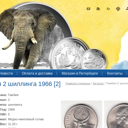
Новости
Оплата и доставка
Магазин в Петербурге
Контакты
 2 шиллинга 1966 [2]
Главная страница
/
Каталог
/ Гамбия 2 шилли
ана:
Гамбия
нал:
2
юта:
шиллинга
Год:
1966
KM#:
5
иал:
Медно-никелевый сплав
Вес:
11.20 г