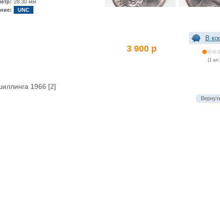
етр:
28.30 мм
ние:
UNC
В ко
3 900 р
(1 шт.
шиллинга 1966 [2]
Вернуть