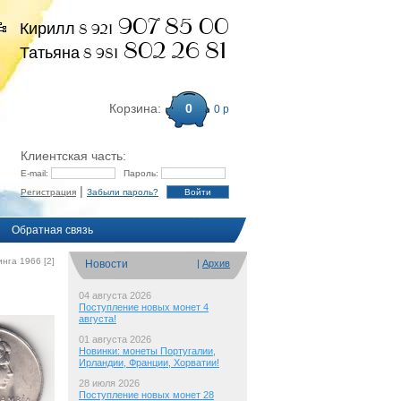
907 85 00
Кирилл 8 921
802 26 81
Татьяна 8 981
Корзина:
0
0 р
Клиентская часть:
E-mail:
Пароль:
|
Регистрация
Забыли пароль?
Обратная связь
нга 1966 [2]
Новости
|
Архив
04 августа 2026
Поступление новых монет 4
августа!
01 августа 2026
Новинки: монеты Португалии,
Ирландии, Франции, Хорватии!
28 июля 2026
Поступление новых монет 28