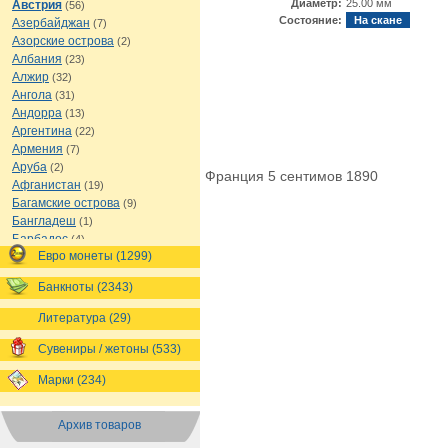
Диаметр:
25.00 мм
Австрия
(56)
Состояние:
На скане
Азербайджан
(7)
Азорские острова
(2)
Албания
(23)
Алжир
(32)
Ангола
(31)
Андорра
(13)
Аргентина
(22)
Армения
(7)
Аруба
(2)
Франция 5 сентимов 1890
Афганистан
(19)
Багамские острова
(9)
Бангладеш
(1)
Барбадос
(4)
Евро монеты (1299)
Бахрейн
(1)
Беларусь
(18)
Банкноты (2343)
Белиз
(16)
Бельгия
(69)
Литература (29)
Бельгийское Конго
(4)
Бенин
(4)
Сувениры / жетоны (533)
Бермуды
(1)
Марки (234)
Болгария
(43)
Боливия
(14)
Босния и Герцеговина
(10)
Архив товаров
Ботсвана
(4)