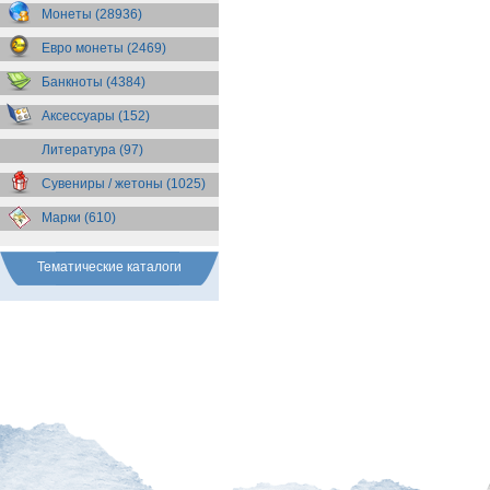
Бразилия
(55)
Монеты (28936)
Брит. Антарктические
территории
(36)
Евро монеты (2469)
Брит. Виргинские острова
(47)
Брит. Восточная Африка
(25)
Банкноты (4384)
Брит. Западная Африка
(25)
Аксессуары (152)
Брит. Ост-Индийская компания
(11)
Литература (97)
Брит. территория в Индийском
океане
(24)
Сувениры / жетоны (1025)
Бруней
(4)
Бурунди
(2)
Марки (610)
Бутан
(10)
Вануату
(5)
Ватикан
(85)
Тематические каталоги
Великобритания
(308)
Венгрия
(179)
Венесуэла
(16)
Восточно-Карибские
Территории
(13)
Вьетнам
(12)
Габон
(2)
Гаити
(9)
Гайана
(8)
Гамбия
(11)
Гана
(21)