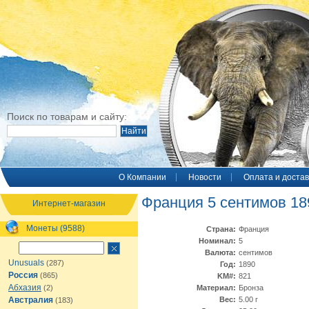
Поиск по товарам и сайту:
O Компании
Новости
Оплата и достав
Франция 5 сентимов 18
Интернет-магазин
Монеты (9588)
Страна:
Франция
Номинал:
5
Валюта:
сентимов
Unusuals
(287)
Год:
1890
Россия
(865)
KM#:
821
Абхазия
(2)
Материал:
Бронза
Австралия
Вес:
5.00 г
(183)