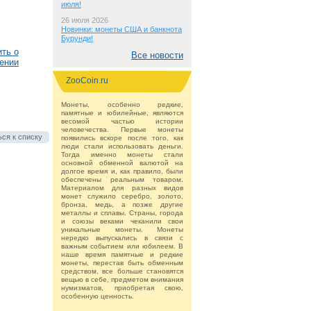
июля!
26 июля 2026
Новинки: монеты США и банкнота
Бурунди!
ть о
Все новости
ении
ZooCoin.ru
Монеты, особенно редкие,
памятные и юбилейные, являются
весомой частью истории
человечества. Первые монеты
ся к списку
появились вскоре после того, как
люди стали использовать деньги.
Тогда именно монеты стали
основной обменной валютой на
долгое время и, как правило, были
обеспечены реальным товаром.
Материалом для разных видов
монет служило серебро, золото,
бронза, медь, а позже другие
металлы и сплавы. Страны, города
и союзы веками чеканили свои
уникальные монеты. Монеты
нередко выпускались в связи с
важным событием или юбилеем. В
наше время памятные и редкие
монеты, перестав быть обменным
средством, все больше становятся
вещью в себе, предметом внимания
нумизматов, приобретая свою,
особенную ценность.