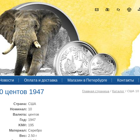
Новости
Оплата и доставка
Магазин в Петербурге
Контакты
 центов 1947
Главная страница
/
Каталог
/ США 10 
Страна:
США
Номинал:
10
Валюта:
центов
Год:
1947
KM#:
195
Материал:
Серебро
Вес:
2.50 г