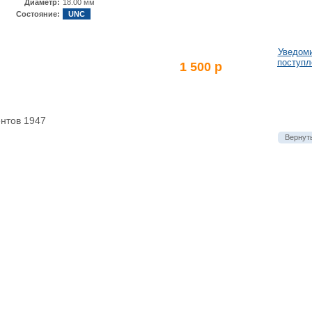
Диаметр:
18.00 мм
Состояние:
UNC
Уведоми
поступл
1 500 р
нтов 1947
Вернуть