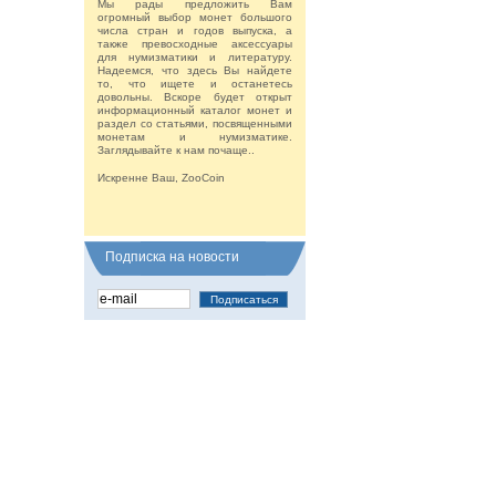
Мы рады предложить Вам
огромный выбор монет большого
числа стран и годов выпуска, а
также превосходные аксессуары
для нумизматики и литературу.
Надеемся, что здесь Вы найдете
то, что ищете и останетесь
довольны. Вскоре будет открыт
информационный каталог монет и
раздел со статьями, посвященными
монетам и нумизматике.
Заглядывайте к нам почаще..
Искренне Ваш, ZooCoin
Подписка на новости