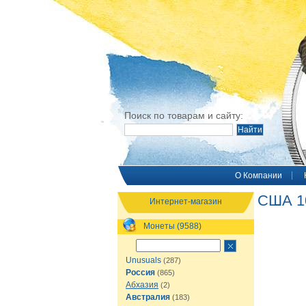
Поиск по товарам и сайту:
O Компании
США 10
Интернет-магазин
Монеты (9588)
Unusuals
(287)
Россия
(865)
Абхазия
(2)
Австралия
(183)