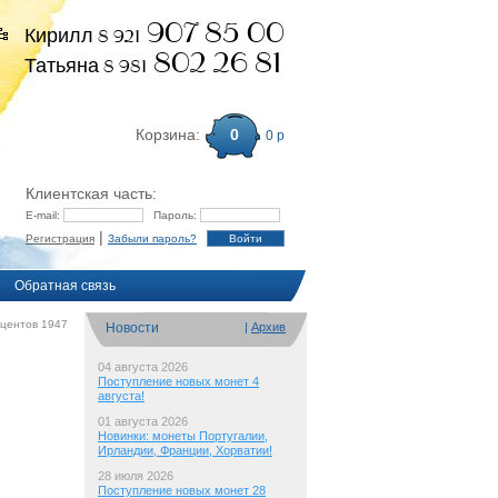
907 85 00
Кирилл 8 921
802 26 81
Татьяна 8 981
Корзина:
0
0 р
Клиентская часть:
E-mail:
Пароль:
|
Регистрация
Забыли пароль?
Обратная связь
центов 1947
Новости
|
Архив
04 августа 2026
Поступление новых монет 4
августа!
01 августа 2026
Новинки: монеты Португалии,
Ирландии, Франции, Хорватии!
28 июля 2026
Поступление новых монет 28