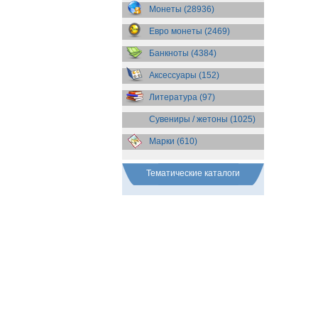
Бразилия
(55)
Монеты (28936)
Брит. Антарктические
территории
(36)
Евро монеты (2469)
Брит. Виргинские острова
(47)
Брит. Восточная Африка
(25)
Банкноты (4384)
Брит. Западная Африка
(25)
Аксессуары (152)
Брит. Ост-Индийская компания
(11)
Литература (97)
Брит. территория в Индийском
океане
(24)
Сувениры / жетоны (1025)
Бруней
(4)
Бурунди
(2)
Марки (610)
Бутан
(10)
Вануату
(5)
Ватикан
(85)
Тематические каталоги
Великобритания
(308)
Венгрия
(179)
Венесуэла
(16)
Восточно-Карибские
Территории
(13)
Вьетнам
(12)
Габон
(2)
Гаити
(9)
Гайана
(8)
Гамбия
(11)
Гана
(21)