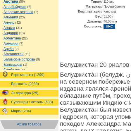
Австрия
(56)
Тираж:
110 шт.
Азербайджан
Материал:
Посеребрение
(7)
Комплектация:
Капсула
Азорские острова
(2)
Вес:
31.00 г
Албания
(23)
Диаметр:
40.00 мм
Алжир
(32)
Состояние:
UNC
Ангола
(31)
Андорра
(13)
Аргентина
(22)
Армения
(7)
Аруба
(2)
Афганистан
(19)
Багамские острова
(9)
Белуджистан 20 риалов 
Бангладеш
(1)
Барбадос
(4)
Белуджиста́н (белудж. بلۏچستان) — историческая область
Евро монеты (1299)
Бахрейн
(1)
на северном побережье
Беларусь
(18)
Банкноты (2339)
Белиз
(16)
издавна являлся арено
Бельгия
(69)
Литература (29)
обладание путём, прохо
Бельгийское Конго
(4)
связывающим Индию с И
Бенин
(4)
Сувениры / жетоны (533)
Бермуды
(1)
Белуджистан был извест
Марки (234)
Болгария
(43)
Гедросия, которая упом
Боливия
(14)
походом Александра Ма
Босния и Герцеговина
(10)
Архив товаров
Ботсвана
(4)
эпохи, до IX столетия, 