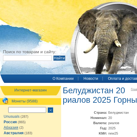
Поиск по товарам и сайту:
O Компании
Новости
Оплата и достав
Белуджистан 20
Гла
Интернет-магазин
риалов 2025 Горны
Монеты (9588)
Страна:
Белуджистан
Unusuals
(287)
Номинал:
20
Россия
(865)
Валюта:
риалов
Абхазия
(2)
Год:
2025
Австралия
(183)
KM#:
new25