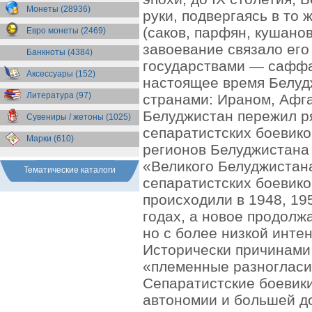
Бразилия
(55)
Монеты (28936)
руки, подвергаясь в то
Брит. Антарктические
территории
(36)
(саков, парфян, кушанов
Евро монеты (2469)
Брит. Виргинские острова
(47)
завоевание связало его
Брит. Восточная Африка
(25)
Банкноты (4384)
государствами — саффа
Брит. Западная Африка
(25)
Аксессуары (152)
Брит. Ост-Индийская компания
настоящее время Белуд
(11)
Литература (97)
странами: Ираном, Афг
Брит. территория в Индийском
океане
(24)
Белуджистан пережил р
Сувениры / жетоны (1025)
Бруней
(4)
сепаратистских боевик
Бурунди
(2)
Марки (610)
Бутан
(10)
регионов Белуджистана 
Вануату
(5)
«Великого Белуджистан
Ватикан
(85)
Тематические каталоги
сепаратистских боевико
Великобритания
(308)
Венгрия
(179)
происходили в 1948, 19
Венесуэла
(16)
годах, а новое продол
Восточно-Карибские
Территории
(13)
но с более низкой инте
Вьетнам
(12)
Исторически причинами
Габон
(2)
«племенные разногласи
Гаити
(9)
Гайана
(8)
Сепаратистские боевик
Гамбия
(11)
автономии и большей д
Гана
(21)