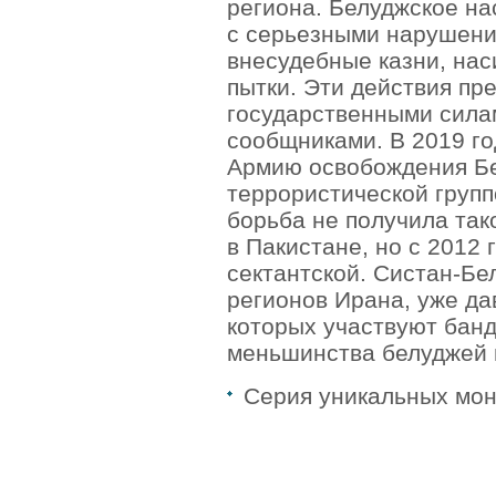
региона. Белуджское на
Гватемала
(16)
Гвинея
(8)
с серьезными нарушени
Гвинея-Бисау
(7)
внесудебные казни, на
Германия
(192)
пытки. Эти действия п
Гернси
(102)
Гибралтар
(172)
государственными сила
Гондурас
(2)
сообщниками. В 2019 г
Гонконг
(16)
Армию освобождения Бе
Гренландия
(2)
Греция
(46)
террористической групп
Грузия
(9)
борьба не получила так
Дания
(59)
в Пакистане, но с 2012 
Дания - Фарерские острова
(2)
Джерси
(67)
сектантской. Систан-Бе
Джибути
(8)
регионов Ирана, уже да
Доминиканская Респ.
(17)
которых участвуют банд
Египет
(130)
Замбия
(16)
меньшинства белуджей 
Западноафриканские штаты
(5)
Западная Сахара
(4)
Серия уникальных мон
Зимбабве
(3)
Израиль
(103)
Индия
(187)
Индонезия
(15)
Иордания
(26)