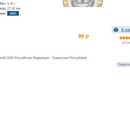
Вес:
8.40 г
етр:
27.00 мм
ние:
UNC
В ко
90 р
(14 шт
блей 2026 Российская Федерация - Чувашская Республика
Вернуть