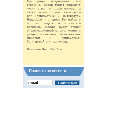
Мы рады предложить Вам
огромный выбор монет большого
числа стран и годов выпуска, а
также превосходные аксессуары
для нумизматики и литературу.
Надеемся, что здесь Вы найдете
то, что ищете и останетесь
довольны. Вскоре будет открыт
информационный каталог монет и
раздел со статьями, посвященными
монетам и нумизматике.
Заглядывайте к нам почаще..
Искренне Ваш, ZooCoin
Подписка на новости