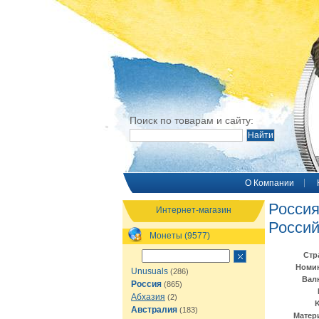
Поиск по товарам и сайту:
O Компании
Россия
Интернет-магазин
Россий
Монеты (9577)
Стр
Номи
Unusuals
(286)
Вал
Россия
(865)
Абхазия
(2)
Австралия
(183)
Матер