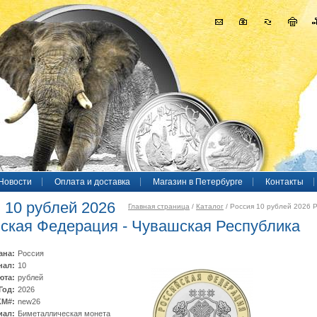
Новости
Оплата и доставка
Магазин в Петербурге
Контакты
 10 рублей 2026
Главная страница
/
Каталог
/ Россия 10 рублей 2026 Р
ская Федерация - Чувашская Республика
ана:
Россия
нал:
10
юта:
рублей
Год:
2026
KM#:
new26
иал:
Биметаллическая монета