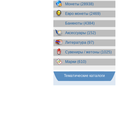
Бразилия
(55)
Монеты (28938)
Брит. Антарктические
территории
(36)
Евро монеты (2469)
Брит. Виргинские острова
(47)
Брит. Восточная Африка
(25)
Банкноты (4384)
Брит. Западная Африка
(25)
Аксессуары (152)
Брит. Ост-Индийская компания
(11)
Литература (97)
Брит. территория в Индийском
океане
(24)
Сувениры / жетоны (1025)
Бруней
(4)
Бурунди
(2)
Марки (610)
Бутан
(10)
Вануату
(5)
Ватикан
(85)
Тематические каталоги
Великобритания
(308)
Венгрия
(178)
Венесуэла
(16)
Восточно-Карибские
Территории
(13)
Вьетнам
(12)
Габон
(2)
Гаити
(9)
Гайана
(8)
Гамбия
(11)
Гана
(21)