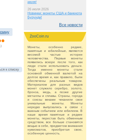
июля!
26 июля 2026
Новинки: монеты США и банкнота
Бурунди!
Все новости
рзину
ZooCoin.ru
.)
Монеты, особенно редкие,
памятные и юбилейные, являются
весомой частью истории
человечества. Первые монеты
появились вскоре после того, как
люди стали использовать деньги.
ся к списку
Тогда именно монеты стали
основной обменной валютой на
долгое время и, как правило, были
обеспечены реальным товаром.
Материалом для разных видов
монет служило серебро, золото,
бронза, медь, а позже другие
металлы и сплавы. Страны, города
и союзы веками чеканили свои
уникальные монеты. Монеты
нередко выпускались в связи с
важным событием или юбилеем. В
наше время памятные и редкие
монеты, перестав быть обменным
средством, все больше становятся
вещью в себе, предметом внимания
нумизматов, приобретая свою,
особенную ценность.