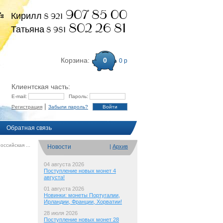
907 85 00
Кирилл 8 921
802 26 81
Татьяна 8 981
Корзина:
0
0 р
Клиентская часть:
E-mail:
Пароль:
|
Регистрация
Забыли пароль?
Обратная связь
оссийская ...
Новости
|
Архив
04 августа 2026
Поступление новых монет 4
августа!
01 августа 2026
Новинки: монеты Португалии,
Ирландии, Франции, Хорватии!
28 июля 2026
Поступление новых монет 28